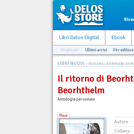
Rice
Libri Delos Digital
Ebook
Sfoglia per
Ultimi arrivi
Per editore
LIBRI NUOVI
>
TASCABILI BOMPIANI BOM
Il ritorno di Beorht
Beorhthelm
Antologia personale
Autore
Collana