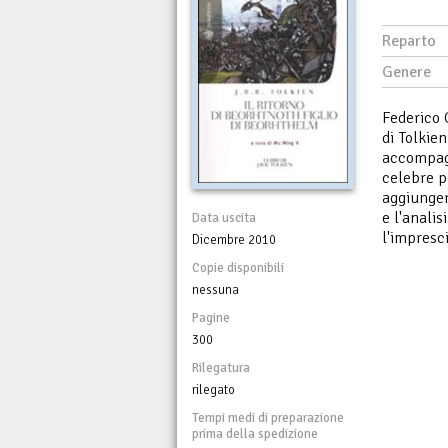
Reparto
Genere
Federico 
di Tolkie
accompagn
celebre p
aggiunger
e l'anali
Data uscita
l'impresc
Dicembre 2010
Copie disponibili
nessuna
Pagine
300
Rilegatura
rilegato
Tempi medi di preparazione
prima della spedizione