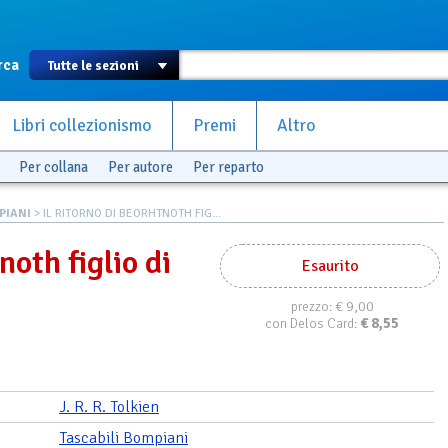
rca
Libri collezionismo
Premi
Altro
Per collana
Per autore
Per reparto
PIANI
> IL RITORNO DI BEORHTNOTH FIG...
noth figlio di
Esaurito
€ 9,00
prezzo:
€
8,55
con Delos Card:
J. R. R. Tolkien
Tascabili Bompiani