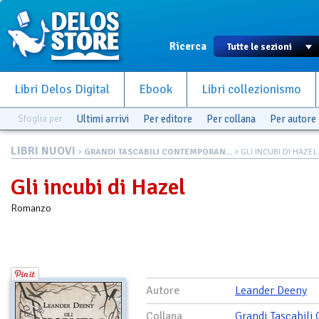
Ricerca
Libri Delos Digital
Ebook
Libri collezionismo
Sfoglia per
Ultimi arrivi
Per editore
Per collana
Per autore
LIBRI NUOVI
>
GRANDI TASCABILI CONTEMPORAN...
> GLI INCUBI DI HAZEL
Gli incubi di Hazel
Romanzo
Autore
Leander Deeny
Collana
Grandi Tascabili