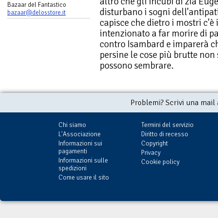
altro che gli incubi di zia Euge
Bazaar del Fantastico
disturbano i sogni dell'antip
bazaar@delosstore.it
capisce che dietro i mostri c'è 
intenzionato a far morire di pau
contro Isambard e imparerà che
persine le cose più brutte non
possono sembrare.
Problemi? Scrivi una mail
Chi siamo
Termini del servizio
L'Associazione
Diritto di recesso
Informazioni sui
Copyright
pagamenti
Privacy
Informazioni sulle
Cookie policy
spedizioni
Come usare il sito