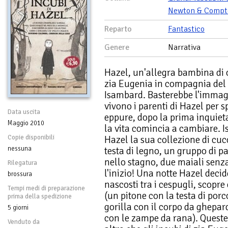
Newton & Compt
Reparto
Fantastico
Genere
Narrativa
Hazel, un'allegra bambina di ot
zia Eugenia in compagnia del 
Isambard. Basterebbe l'immag
vivono i parenti di Hazel per s
Data uscita
eppure, dopo la prima inquiet
Maggio 2010
la vita comincia a cambiare. I
Copie disponibili
Hazel la sua collezione di cucc
nessuna
testa di legno, un gruppo di p
nello stagno, due maiali senza
Rilegatura
l'inizio! Una notte Hazel decide
brossura
nascosti tra i cespugli, scopre 
Tempi medi di preparazione
(un pitone con la testa di porc
prima della spedizione
gorilla con il corpo da ghepard
5 giorni
con le zampe da rana). Queste
Venduto da