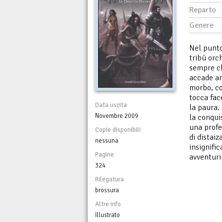
Reparto
Genere
Nel punto
tribù orc
sempre ch
accade an
morbo, co
tocca fac
Data uscita
la paura.
Novembre 2009
la conqui
una profez
Copie disponibili
di distaiz
nessuna
insignifi
Pagine
avventuri 
324
Rilegatura
brossura
Altre info
Illustrato