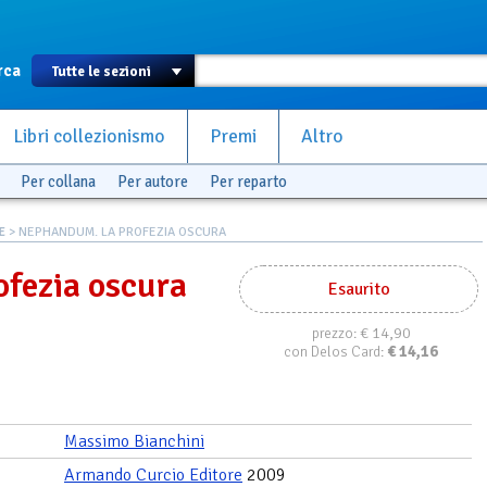
rca
Libri collezionismo
Premi
Altro
Per collana
Per autore
Per reparto
E
> NEPHANDUM. LA PROFEZIA OSCURA
fezia oscura
Esaurito
€ 14,90
prezzo:
€
14,16
con Delos Card:
Massimo Bianchini
Armando Curcio Editore
2009