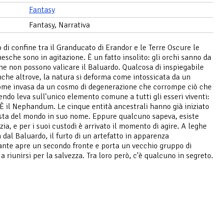
Fantasy
Fantasy, Narrativa
 di confine tra il Granducato di Erandor e le Terre Oscure le
hesche sono in agitazione. È un fatto insolito: gli orchi sanno da
e non possono valicare il Baluardo. Qualcosa di inspiegabile
che altrove, la natura si deforma come intossicata da un
me invasa da un cosmo di degenerazione che corrompe ciò che
endo leva sull'unico elemento comune a tutti gli esseri viventi:
 È il Nephandum. Le cinque entità ancestrali hanno già iniziato
sta del mondo in suo nome. Eppure qualcuno sapeva, esiste
ia, e per i suoi custodi è arrivato il momento di agire. A leghe
a dal Baluardo, il furto di un artefatto in apparenza
cante apre un secondo fronte e porta un vecchio gruppo di
a riunirsi per la salvezza. Tra loro però, c'è qualcuno in segreto.