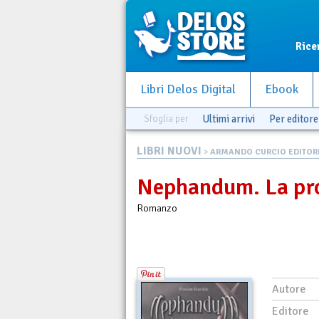
Rice
Libri Delos Digital
Ebook
Sfoglia per
Ultimi arrivi
Per editore
LIBRI NUOVI
>
ARMANDO CURCIO EDITOR
Nephandum. La pro
Romanzo
Autore
Editore