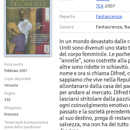
TEA
2007
Reparto
Fantascienza
Genere
Fantascienza, Na
In un mondo devastato dalle ra
Uniti sono divenuti uno stato t
del corpo femminile. Le poche 
"ancelle", sono costrette alla
Data uscita
altre sono ridotte in schiavit
Febbraio 2007
nome e ora si chiama Difred, ci
sappiamo che vive nella Repub
Copie disponibili
allontanarsi dalla casa del pa
nessuna
per andare al mercato. Difred t
Pagine
lasciarsi stritolare dalla pazz
330
ogni coinvolgimento emotivo e
Rilegatura
passato e la società preceden
brossura
al suo destino, prega di restar
Tempi medi di preparazione
salvezza, ma non ha del tutto 
prima della spedizione