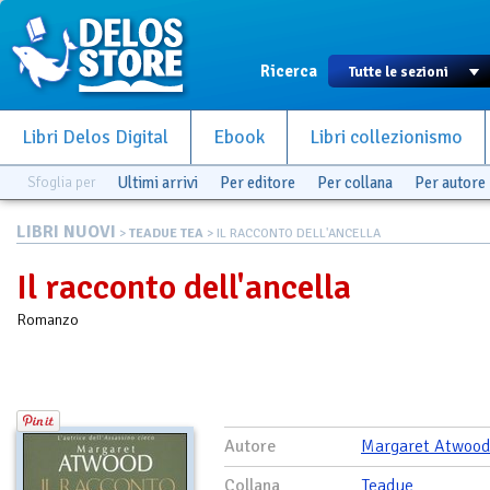
Ricerca
Libri Delos Digital
Ebook
Libri collezionismo
Sfoglia per
Ultimi arrivi
Per editore
Per collana
Per autore
LIBRI NUOVI
>
TEADUE TEA
> IL RACCONTO DELL'ANCELLA
Il racconto dell'ancella
Romanzo
Autore
Margaret Atwood
Collana
Teadue