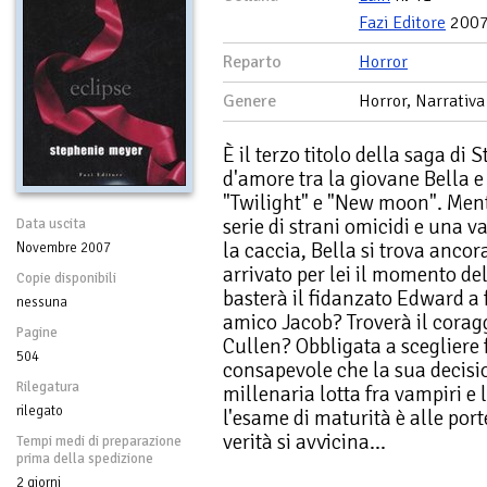
Fazi Editore
200
Reparto
Horror
Genere
Horror, Narrativa
È il terzo titolo della saga di
d'amore tra la giovane Bella 
"Twilight" e "New moon". Ment
serie di strani omicidi e una 
Data uscita
la caccia, Bella si trova ancor
Novembre 2007
arrivato per lei il momento dell
Copie disponibili
basterà il fidanzato Edward a 
nessuna
amico Jacob? Troverà il corag
Pagine
Cullen? Obbligata a scegliere f
504
consapevole che la sua decisio
Rilegatura
millenaria lotta fra vampiri e 
rilegato
l'esame di maturità è alle por
verità si avvicina...
Tempi medi di preparazione
prima della spedizione
2 giorni