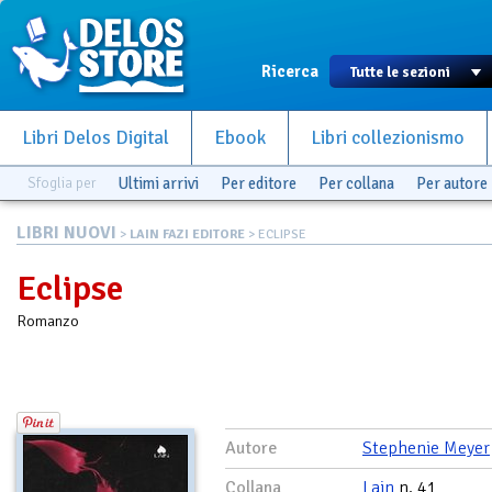
Ricerca
Libri Delos Digital
Ebook
Libri collezionismo
Sfoglia per
Ultimi arrivi
Per editore
Per collana
Per autore
LIBRI NUOVI
>
LAIN FAZI EDITORE
> ECLIPSE
Eclipse
Romanzo
Autore
Stephenie Meyer
Collana
Lain
n. 41