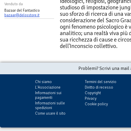
ideologici, religiosi, geografici
Venduto da
studioso di impostazione jungh
Bazaar del Fantastico
suo sforzo di ricerca di una vas
bazaar@delosstore.it
considerazione del Sacro Graa
ogni fenomeno psicologico è ve
analitico; una realtà viva più 
sua ricchezza di cause e circo
dell'Inconscio collettivo.
Problemi? Scrivi una mail
Chi siamo
Termini del servizio
L'Associazione
Diritto di recesso
Informazioni sui
Copyright
pagamenti
Privacy
Informazioni sulle
Cookie policy
spedizioni
Come usare il sito