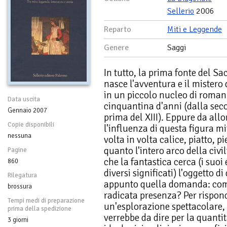
Sellerio
2006
Reparto
Miti e Leggende
Genere
Saggi
In tutto, la prima fonte del Sa
nasce l'avventura e il mistero 
in un piccolo nucleo di romanz
Data uscita
cinquantina d'anni (dalla seco
Gennaio 2007
prima del XIII). Eppure da allo
Copie disponibili
l'influenza di questa figura mi
nessuna
volta in volta calice, piatto, p
quanto l'intero arco della civi
Pagine
che la fantastica cerca (i suoi e
860
diversi significati) l'oggetto d
Rilegatura
appunto quella domanda: com
brossura
radicata presenza? Per rispon
Tempi medi di preparazione
un'esplorazione spettacolare,
prima della spedizione
verrebbe da dire per la quantità
3 giorni