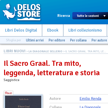
Ricerca
Libri Delos Digital
Ebook
Libri collezionismo
Sfoglia per
Ultimi arrivi
Per editore
Per collana
Per autore
LIBRI NUOVI
>
LA DIAGONALE SELLERIO
> IL SACRO GRAAL. TRA MITO, LE...
Il Sacro Graal. Tra mito,
leggenda, letteratura e storia
Saggistica
Autore
Emilio Renda
Collana
La Diagonale