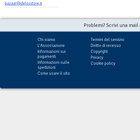
bazaar@delosstore.it
Problemi? Scrivi una mail
Chi siamo
Termini del servizio
L'Associazione
Diritto di recesso
Informazioni sui
Copyright
pagamenti
Privacy
Informazioni sulle
Cookie policy
spedizioni
Come usare il sito