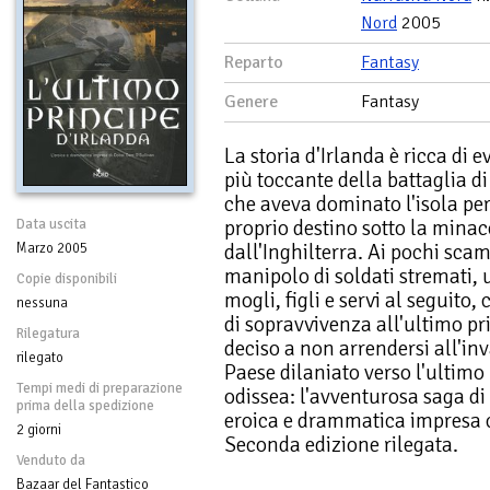
Nord
2005
Reparto
Fantasy
Genere
Fantasy
La storia d'Irlanda è ricca di
più toccante della battaglia di
che aveva dominato l'isola per
proprio destino sotto la minacc
Data uscita
dall'Inghilterra. Ai pochi sca
Marzo 2005
manipolo di soldati stremati, u
Copie disponibili
mogli, figli e servi al seguito
nessuna
di sopravvivenza all'ultimo p
Rilegatura
deciso a non arrendersi all'inv
rilegato
Paese dilaniato verso l'ultimo 
Tempi medi di preparazione
odissea: l'avventurosa saga di
prima della spedizione
eroica e drammatica impresa ch
2 giorni
Seconda edizione rilegata.
Venduto da
Bazaar del Fantastico