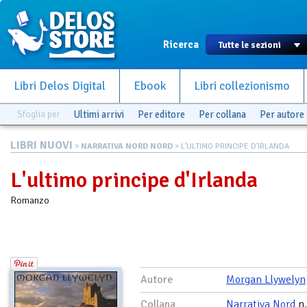
Ricerca
Libri Delos Digital
Ebook
Libri collezionismo
Sfoglia per
Ultimi arrivi
Per editore
Per collana
Per autore
LIBRI NUOVI
>
NARRATIVA NORD NORD
> L'ULTIMO PRINCIPE D'IRLANDA
L'ultimo principe d'Irlanda
Romanzo
Autore
Morgan Llywelyn
Collana
Narrativa Nord
n.