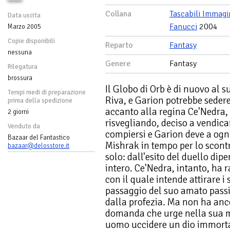
Collana
Tascabili Immagi
Data uscita
Fanucci
2004
Marzo 2005
Copie disponibili
Reparto
Fantasy
nessuna
Genere
Fantasy
Rilegatura
brossura
Il Globo di Orb è di nuovo al su
Tempi medi di preparazione
Riva, e Garion potrebbe seder
prima della spedizione
accanto alla regina Ce'Nedra, m
2 giorni
risvegliando, deciso a vendicar
Venduto da
compiersi e Garion deve a ogn
Bazaar del Fantastico
Mishrak in tempo per lo scontro
bazaar@delosstore.it
solo: dall'esito del duello dipe
intero. Ce'Nedra, intanto, ha
con il quale intende attirare i 
passaggio del suo amato passi
dalla profezia. Ma non ha anc
domanda che urge nella sua 
uomo uccidere un dio immort