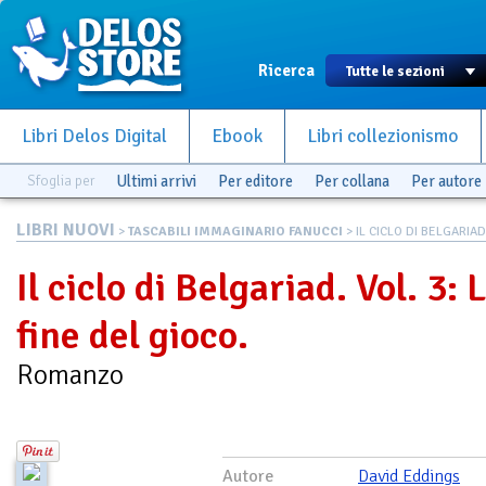
Ricerca
Libri Delos Digital
Ebook
Libri collezionismo
Sfoglia per
Ultimi arrivi
Per editore
Per collana
Per autore
LIBRI NUOVI
>
TASCABILI IMMAGINARIO FANUCCI
> IL CICLO DI BELGARIAD. 
Il ciclo di Belgariad. Vol. 3: 
fine del gioco.
Romanzo
Autore
David Eddings