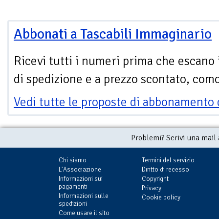
Abbonati a Tascabili Immaginario
Ricevi tutti i numeri prima che escano 
di spedizione e a prezzo scontato, com
Vedi tutte le proposte di abbonamento 
Problemi? Scrivi una mail
Chi siamo
Termini del servizio
L'Associazione
Diritto di recesso
Informazioni sui
Copyright
pagamenti
Privacy
Informazioni sulle
Cookie policy
spedizioni
Come usare il sito