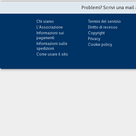
Problemi? Scrivi una mail
Chi siamo
Termini del servizio
L'Associazione
Diritto di recesso
Informazioni sui
Copyright
pagamenti
Privacy
Informazioni sulle
Cookie policy
spedizioni
Come usare il sito