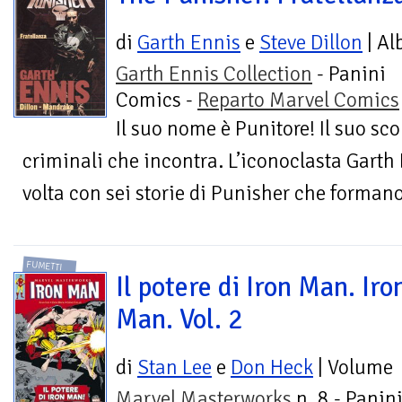
di
Garth Ennis
e
Steve Dillon
| Al
Garth Ennis Collection
- Panini
Comics -
Reparto Marvel Comics
Il suo nome è Punitore! Il suo sco
criminali che incontra. L’iconoclasta Garth 
volta con sei storie di Punisher che forman
FUMETTI
Il potere di Iron Man. Iro
Man. Vol. 2
di
Stan Lee
e
Don Heck
| Volume
Marvel Masterworks
n. 8 - Panin