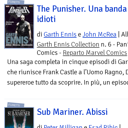
FUMETTI
The Punisher. Una banda
idioti
di
Garth Ennis
e
John McRea
| Al
Garth Ennis Collection
n. 6 - Pan
Comics -
Reparto Marvel Comics
Una saga completa in cinque episodi di Ga
che riunisce Frank Castle a l’Uomo Ragno, D
supereroe tutto da scoprire. In più, un episo
FUMETTI
Sub Mariner. Abissi
di
Peter Milligan
e
Esad Ribic
|