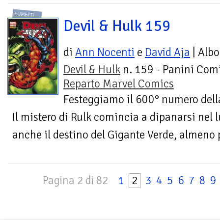
FUMETTI
Devil & Hulk 159
di
Ann Nocenti
e
David Aja
| Albo
Devil & Hulk
n. 159 - Panini Comi
Reparto Marvel Comics
Festeggiamo il 600° numero della 
Il mistero di Rulk comincia a dipanarsi nel
anche il destino del Gigante Verde, almeno 
Pagina 2 di 82
1
2
3
4
5
6
7
8
9