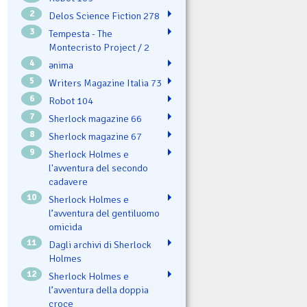
2
Delos Science Fiction 278
3
Tempesta - The
Montecristo Project / 2
4
ənima
5
Writers Magazine Italia 73
6
Robot 104
7
Sherlock magazine 66
8
Sherlock magazine 67
9
Sherlock Holmes e
l'avventura del secondo
cadavere
10
Sherlock Holmes e
l’avventura del gentiluomo
omicida
11
Dagli archivi di Sherlock
Holmes
12
Sherlock Holmes e
l’avventura della doppia
croce