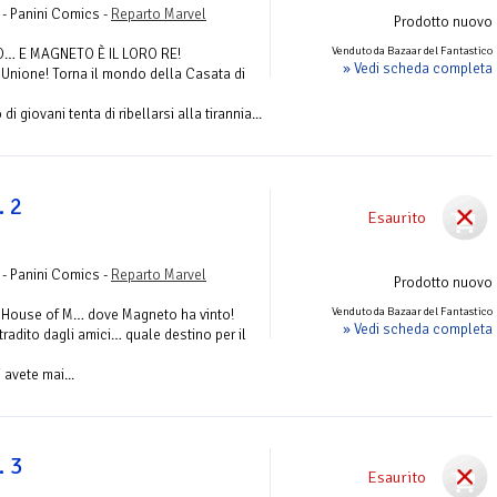
 - Panini Comics -
Reparto Marvel
Prodotto nuovo
Venduto da Bazaar del Fantastico
O… E MAGNETO È IL LORO RE!
» Vedi scheda completa
 Unione! Torna il mondo della Casata di
 giovani tenta di ribellarsi alla tirannia...
. 2
Esaurito
 - Panini Comics -
Reparto Marvel
Prodotto nuovo
Venduto da Bazaar del Fantastico
a House of M… dove Magneto ha vinto!
» Vedi scheda completa
tradito dagli amici… quale destino per il
avete mai...
. 3
Esaurito