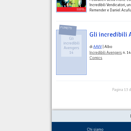
Incredibili Vendicatori, u
Remender e Daniel Acuña
FUMETTI
Gli incredibili
Gli
incredibili
di
AAVV
| Albo
Avengers
14
Incredibili Avengers
n. 14
Comics
Pagina 13 d
Chi siamo