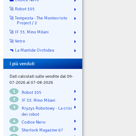
🚀 Robot 105
🚀 Tempesta - The Montecristo
Project / 2
🚀 IF 33. Mino Milani
🚀 Vetro
🔫 La Mantide Orchidea
I più venduti
Dati calcolati sulle vendite dal 09-
07-2026 al 07-08-2026
1
Robot 105
2
IF 33. Mino Milani
3
Kryzys Robotowy - La crisi
dei robot
4
Codice Nero
5
Sherlock Magazine 67