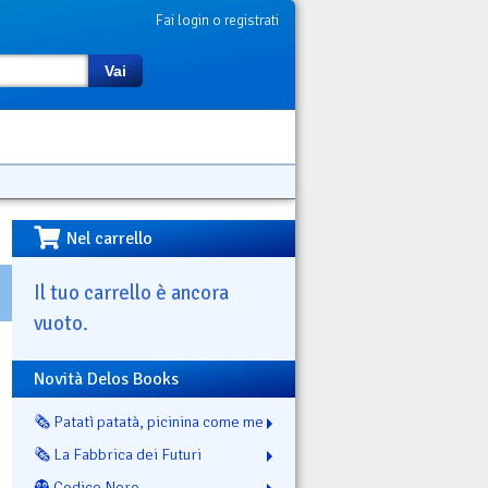
Fai login o registrati
Vai
Nel carrello
Il tuo carrello è ancora
vuoto.
Novità Delos Books
🗞️ Patatì patatà, picinina come me
🗞️ La Fabbrica dei Futuri
👻 Codice Nero