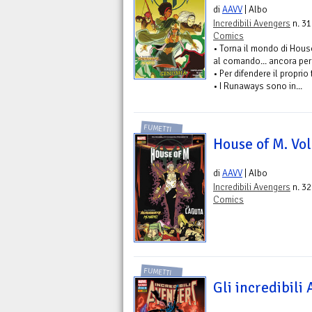
di
AAVV
| Albo
Incredibili Avengers
n. 31
Comics
• Torna il mondo di Hous
al comando... ancora per
• Per difendere il proprio
• I Runaways sono in...
FUMETTI
House of M. Vol
di
AAVV
| Albo
Incredibili Avengers
n. 32
Comics
FUMETTI
Gli incredibili