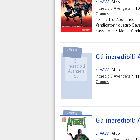
di
AAVV
| Albo
Incredibili Avengers
n. 10
Comics
I Gemelli di Apocalisse s
Vendicatori i quattro Cav
passato di X-Men e Vendi
FUMETTI
Gli incredibili
Gli
incredibili
di
AAVV
| Albo
Avengers
11
Incredibili Avengers
n. 11
Comics
FUMETTI
Gli incredibili
di
AAVV
| Albo
Incredibili Avengers
n. 12