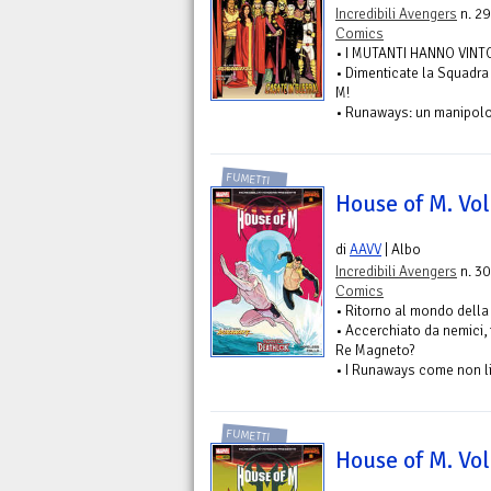
Incredibili Avengers
n. 29
Comics
• I MUTANTI HANNO VINT
• Dimenticate la Squadra
M!
• Runaways: un manipolo di
FUMETTI
House of M. Vol
di
AAVV
| Albo
Incredibili Avengers
n. 30
Comics
• Ritorno al mondo dell
• Accerchiato da nemici, 
Re Magneto?
• I Runaways come non li 
FUMETTI
House of M. Vol