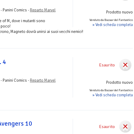
 - Panini Comics -
Reparto Marvel
Prodotto nuovo
Venduto da Bazaar del Fantastico
e of M, dove i mutanti sono
» Vedi scheda completa
 poco!
 trono, Magneto dovrà unirsi ai suoi vecchi nemici!
. 4
Esaurito
 - Panini Comics -
Reparto Marvel
Prodotto nuovo
Venduto da Bazaar del Fantastico
» Vedi scheda completa
 Avengers 10
Esaurito