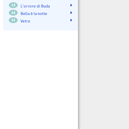
13
L'orrore di Buda
14
Bella è la notte
15
Vetro