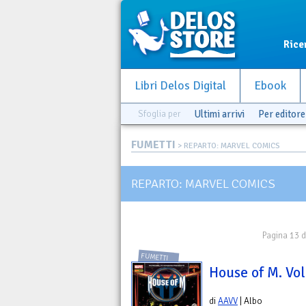
Rice
Libri Delos Digital
Ebook
Sfoglia per
Ultimi arrivi
Per editore
FUMETTI
> REPARTO: MARVEL COMICS
REPARTO: MARVEL COMICS
Pagina 13 d
FUMETTI
House of M. Vol
di
AAVV
| Albo