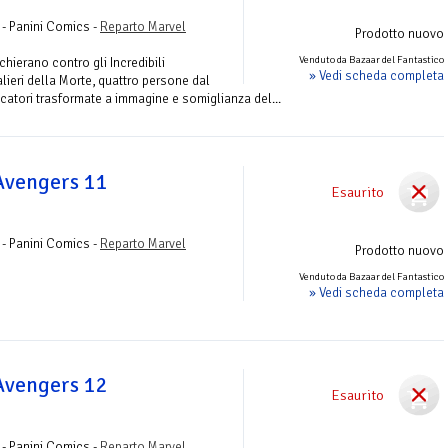
 - Panini Comics -
Reparto Marvel
Prodotto nuovo
Venduto da Bazaar del Fantastico
chierano contro gli Incredibili
» Vedi scheda completa
alieri della Morte, quattro persone dal
catori trasformate a immagine e somiglianza del...
 Avengers 11
Esaurito
 - Panini Comics -
Reparto Marvel
Prodotto nuovo
Venduto da Bazaar del Fantastico
» Vedi scheda completa
 Avengers 12
Esaurito
 - Panini Comics -
Reparto Marvel