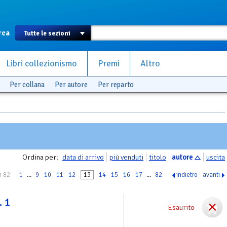
rca
Libri collezionismo
Premi
Altro
Per collana
Per autore
Per reparto
Ordina per:
data di arrivo
più venduti
titolo
autore
uscita
i 82
1
...
9
10
11
12
13
14
15
16
17
...
82
indietro
avanti
. 1
Esaurito