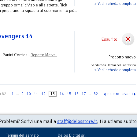
» Vedi scheda completa
n gruppo ormai diviso e alle strette. Rick
 preparano la squadra al suo momento più...
 Avengers 14
Esaurito
 - Panini Comics -
Reparto Marvel
Prodotto nuovo
Venduto da Bazaar del Fantastico
» Vedi scheda completa
i 82
1
...
9
10
11
12
13
14
15
16
17
...
82
indietro
avanti
Problemi? Scrivi una mail a
staff@delosstore.it
, ti aiutiamo subito
Termini del servizio
Delos Digital srl