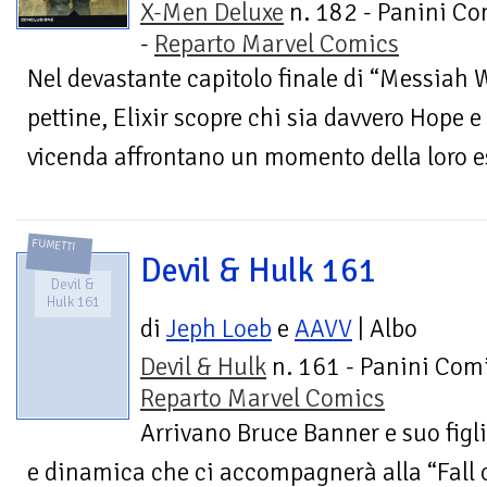
X-Men Deluxe
n. 182 - Panini Co
-
Reparto Marvel Comics
Nel devastante capitolo finale di “Messiah W
pettine, Elixir scopre chi sia davvero Hope e 
vicenda affrontano un momento della loro es
FUMETTI
Devil & Hulk 161
Devil &
Hulk 161
di
Jeph Loeb
e
AAVV
| Albo
Devil & Hulk
n. 161 - Panini Comi
Reparto Marvel Comics
Arrivano Bruce Banner e suo figli
e dinamica che ci accompagnerà alla “Fall o