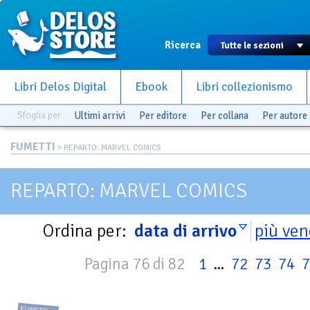
Ricerca
Libri Delos Digital
Ebook
Libri collezionismo
Sfoglia per
Ultimi arrivi
Per editore
Per collana
Per autore
FUMETTI
> REPARTO: MARVEL COMICS
REPARTO: MARVEL COMICS
Ordina per:
data di arrivo
più ven
Pagina 76 di 82
1
...
72
73
74
7