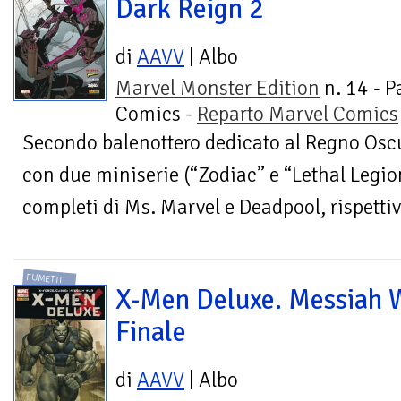
Dark Reign 2
di
AAVV
| Albo
Marvel Monster Edition
n. 14 - P
Comics -
Reparto Marvel Comics
Secondo balenottero dedicato al Regno Oscu
con due miniserie (“Zodiac” e “Lethal Legion”
completi di Ms. Marvel e Deadpool, rispettiv
FUMETTI
X-Men Deluxe. Messiah 
Finale
di
AAVV
| Albo