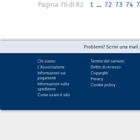
Pagina 76 di 82
1
...
72
73
74
7
Problemi? Scrivi una mail
Chi siamo
Termini del servizio
L'Associazione
Diritto di recesso
Informazioni sui
Copyright
pagamenti
Privacy
Informazioni sulle
Cookie policy
spedizioni
Come usare il sito