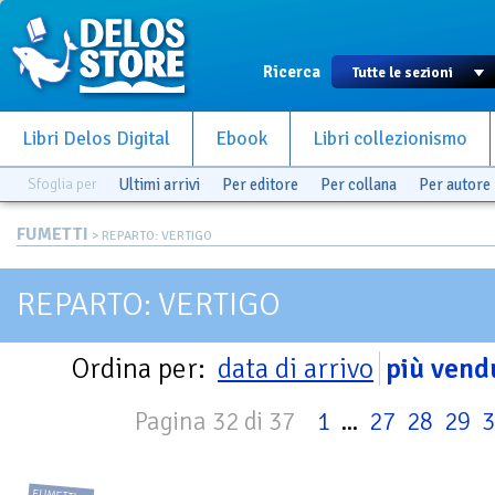
Ricerca
Libri Delos Digital
Ebook
Libri collezionismo
Sfoglia per
Ultimi arrivi
Per editore
Per collana
Per autore
FUMETTI
> REPARTO: VERTIGO
REPARTO: VERTIGO
Ordina per:
data di arrivo
più vend
Pagina 32 di 37
1
...
27
28
29
3