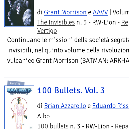
di
Grant Morrison
e
AAVV
| Volu
The Invisibles
n. 5 - RW-Lion -
Re
Vertigo
Continuano le missioni della società segret
Invisibili, nel quinto volume della rivoluzio
vulcanico Grant Morrison (BATMAN: ARK
FUMETTI
100 Bullets. Vol. 3
di
Brian Azzarello
e
Eduardo Ris
Albo
100 bullets
n. 3 - RW-Lion -
Repa