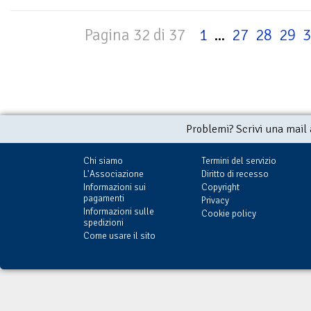
Pagina 32 di 37
1
...
27
28
29
3
Problemi? Scrivi una mail
Chi siamo
Termini del servizio
L'Associazione
Diritto di recesso
Informazioni sui
Copyright
pagamenti
Privacy
Informazioni sulle
Cookie policy
spedizioni
Come usare il sito