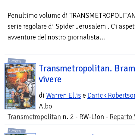
Penultimo volume di TRANSMETROPOLITAN co
serie regolare di Spider Jerusalem . Ci aspett
avventure del nostro giornalista...
FUMETTI
Transmetropolitan. Bram
vivere
di
Warren Ellis
e
Darick Robertso
Albo
Transmetropolitan
n. 2 - RW-Lion -
Reparto 
FUMETTI