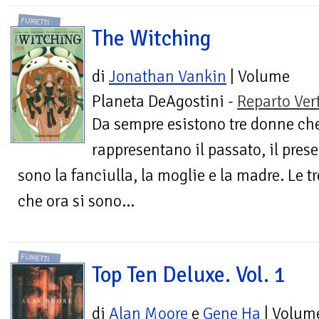
FUMETTI
The Witching
di
Jonathan Vankin
| Volume
Planeta DeAgostini -
Reparto Ver
Da sempre esistono tre donne ch
rappresentano il passato, il prese
sono la fanciulla, la moglie e la madre. Le tre
che ora si sono...
FUMETTI
Top Ten Deluxe. Vol. 1
di
Alan Moore
e
Gene Ha
| Volum