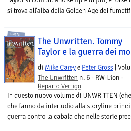
Taylor si complicano sempre di più, e forse u
si trova all'alba della Golden Age dei fumetti.
FUMETTI
The Unwritten. Tommy
Taylor e la guerra dei mo
di
Mike Carey
e
Peter Gross
| Vol
The Unwritten
n. 6 - RW-Lion -
Reparto Vertigo
In questo nuovo volume di UNWRITTEN (che r
che fanno da interludio alla storyline princ
guerra contro la cabala che nelle storie prece