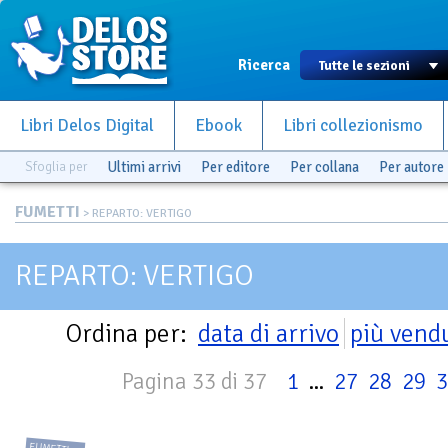
Ricerca
Libri Delos Digital
Ebook
Libri collezionismo
Sfoglia per
Ultimi arrivi
Per editore
Per collana
Per autore
FUMETTI
> REPARTO: VERTIGO
REPARTO: VERTIGO
Ordina per:
data di arrivo
più vend
Pagina 33 di 37
1
...
27
28
29
3