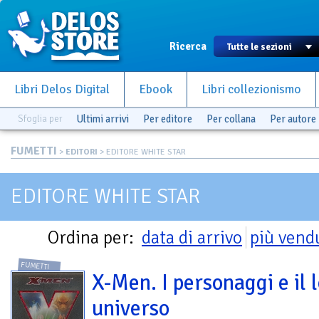
Ricerca
Libri Delos Digital
Ebook
Libri collezionismo
Sfoglia per
Ultimi arrivi
Per editore
Per collana
Per autore
FUMETTI
>
EDITORI
> EDITORE WHITE STAR
EDITORE WHITE STAR
Ordina per:
data di arrivo
più vend
FUMETTI
X-Men. I personaggi e il 
universo