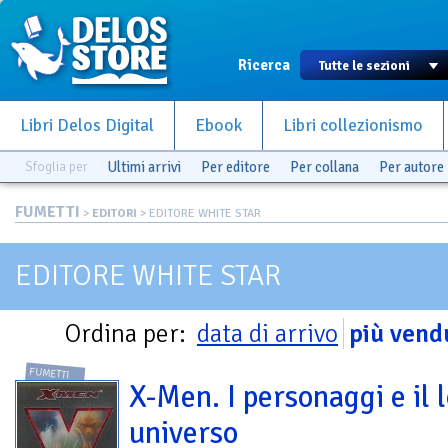
Ricerca
Libri Delos Digital
Ebook
Libri collezionismo
Sfoglia per
Ultimi arrivi
Per editore
Per collana
Per autore
FUMETTI
>
EDITORI
> EDITORE WHITE STAR
EDITORE WHITE STAR
Ordina per:
data di arrivo
più vend
FUMETTI
X-Men. I personaggi e il 
universo