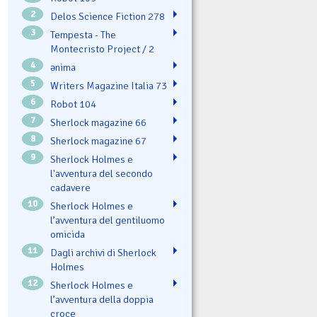
2
Delos Science Fiction 278
3
Tempesta - The
Montecristo Project / 2
4
ənima
5
Writers Magazine Italia 73
6
Robot 104
7
Sherlock magazine 66
8
Sherlock magazine 67
9
Sherlock Holmes e
l'avventura del secondo
cadavere
10
Sherlock Holmes e
l’avventura del gentiluomo
omicida
11
Dagli archivi di Sherlock
Holmes
12
Sherlock Holmes e
l’avventura della doppia
croce