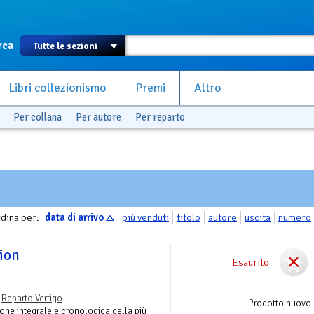
rca
Libri collezionismo
Premi
Altro
Per collana
Per autore
Per reparto
dina per:
data di arrivo
più venduti
titolo
autore
uscita
numero
tion
Esaurito
-
Reparto Vertigo
Prodotto nuovo
zione integrale e cronologica della più