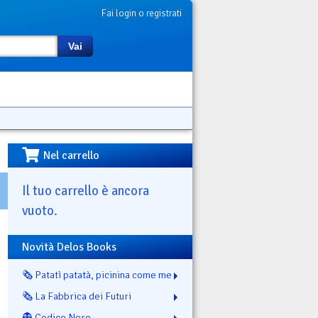
Fai login o registrati
Vai
Nel carrello
Il tuo carrello è ancora
vuoto.
Novità Delos Books
🗞️ Patatì patatà, picinina come me
🗞️ La Fabbrica dei Futuri
👻 Codice Nero