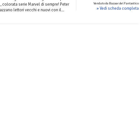
Venduto da Bazaar del Fantastico
a, colorata serie Marvel di sempre! Peter
» Vedi scheda completa
azzano lettori vecchi e nuovi con il...