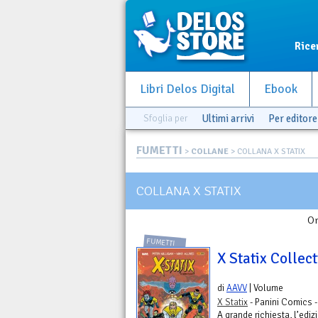
Rice
Libri Delos Digital
Ebook
Sfoglia per
Ultimi arrivi
Per editore
FUMETTI
>
COLLANE
> COLLANA X STATIX
COLLANA X STATIX
Or
FUMETTI
X Statix Collec
di
AAVV
| Volume
X Statix
- Panini Comics 
A grande richiesta, l’edi