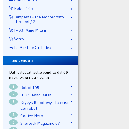
🚀 Robot 105
🚀 Tempesta - The Montecristo
Project / 2
🚀 IF 33. Mino Milani
🚀 Vetro
🔫 La Mantide Orchidea
I più venduti
Dati calcolati sulle vendite dal 09-
07-2026 al 07-08-2026
1
Robot 105
2
IF 33. Mino Milani
3
Kryzys Robotowy - La crisi
dei robot
4
Codice Nero
5
Sherlock Magazine 67