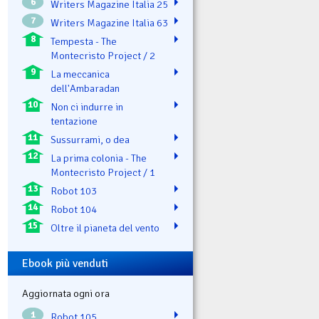
6
Writers Magazine Italia 25
7
Writers Magazine Italia 63
8
Tempesta - The
Montecristo Project / 2
9
La meccanica
dell'Ambaradan
10
Non ci indurre in
tentazione
11
Sussurrami, o dea
12
La prima colonia - The
Montecristo Project / 1
13
Robot 103
14
Robot 104
15
Oltre il pianeta del vento
Ebook più venduti
Aggiornata ogni ora
1
Robot 105