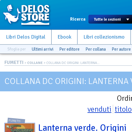
Ricerca
Libri Delos Digital
Ebook
Libri collezionismo
Sfoglia per
Ultimi arrivi
Per editore
Per collana
Per autore
FUMETTI
>
COLLANE
> COLLANA DC ORIGINI: LANTERNA...
COLLANA DC ORIGINI: LANTERNA
Ordi
venduti
titolo
FUMETTI
Lanterna verde. Origini