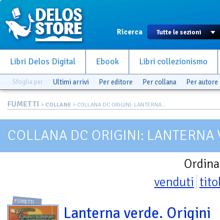
Ricerca
Libri Delos Digital
Ebook
Libri collezionismo
Sfoglia per
Ultimi arrivi
Per editore
Per collana
Per autore
FUMETTI
>
COLLANE
> COLLANA DC ORIGINI: LANTERNA...
COLLANA DC ORIGINI: LANTERNA
Ordina
venduti
tito
FUMETTI
Lanterna verde. Origini