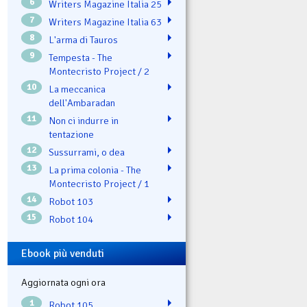
6
Writers Magazine Italia 25
7
Writers Magazine Italia 63
8
L'arma di Tauros
9
Tempesta - The
Montecristo Project / 2
10
La meccanica
dell'Ambaradan
11
Non ci indurre in
tentazione
12
Sussurrami, o dea
13
La prima colonia - The
Montecristo Project / 1
14
Robot 103
15
Robot 104
Ebook più venduti
Aggiornata ogni ora
1
Robot 105