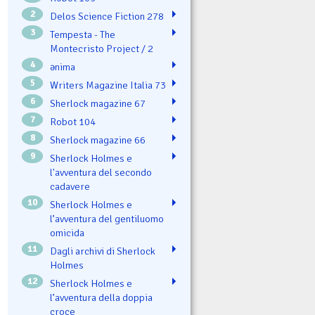
2
Delos Science Fiction 278
3
Tempesta - The
Montecristo Project / 2
4
ənima
5
Writers Magazine Italia 73
6
Sherlock magazine 67
7
Robot 104
8
Sherlock magazine 66
9
Sherlock Holmes e
l'avventura del secondo
cadavere
10
Sherlock Holmes e
l’avventura del gentiluomo
omicida
11
Dagli archivi di Sherlock
Holmes
12
Sherlock Holmes e
l’avventura della doppia
croce