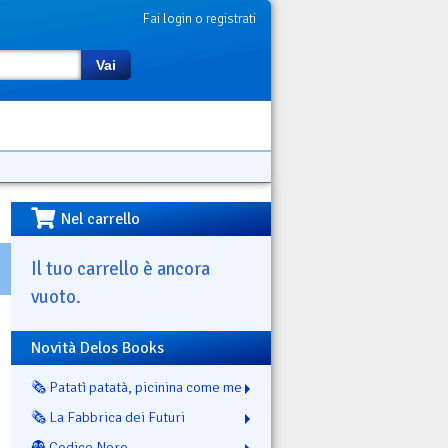
Fai login o registrati
Vai
Nel carrello
Il tuo carrello è ancora
vuoto.
Novità Delos Books
🗞️ Patatì patatà, picinina come me
🗞️ La Fabbrica dei Futuri
👻 Codice Nero