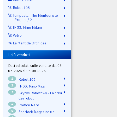
🚀 Robot 105
🚀 Tempesta - The Montecristo
Project / 2
🚀 IF 33. Mino Milani
🚀 Vetro
🔫 La Mantide Orchidea
I più venduti
Dati calcolati sulle vendite dal 08-
07-2026 al 06-08-2026
1
Robot 105
2
IF 33. Mino Milani
3
Kryzys Robotowy - La crisi
dei robot
4
Codice Nero
5
Sherlock Magazine 67