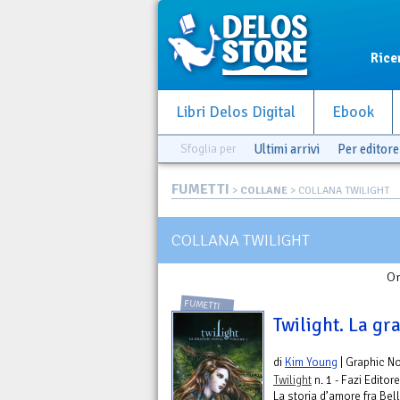
Rice
Libri Delos Digital
Ebook
Sfoglia per
Ultimi arrivi
Per editore
FUMETTI
>
COLLANE
> COLLANA TWILIGHT
COLLANA TWILIGHT
Or
FUMETTI
Twilight. La gra
di
Kim Young
| Graphic N
Twilight
n. 1 - Fazi Editore
La storia d’amore fra Be