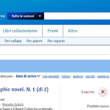
rca
Libri collezionismo
Premi
Altro
Per collana
Per autore
Per reparto
dina per:
data di arrivo
più venduti
titolo
autore
uscita
numero
phic novel. N. 1 (di 2)
Esaurito
ovel
 -
Reparto Gotich
Prodotto nuovo
lla Swan e Edward Cullen ha scatenato