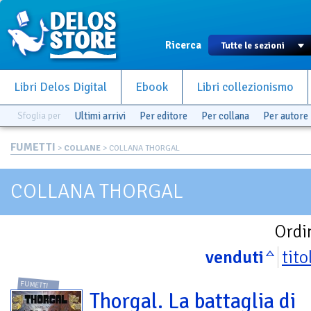
Ricerca
Libri Delos Digital
Ebook
Libri collezionismo
Sfoglia per
Ultimi arrivi
Per editore
Per collana
Per autore
FUMETTI
>
COLLANE
> COLLANA THORGAL
COLLANA THORGAL
Ordi
venduti
tito
FUMETTI
Thorgal. La battaglia di