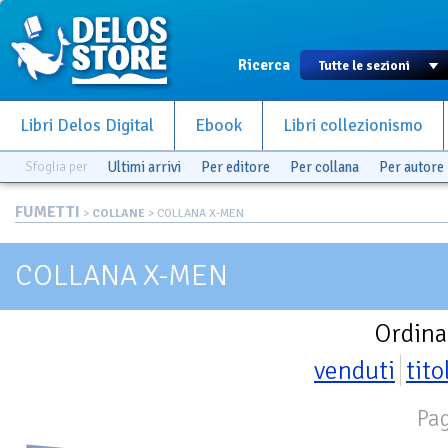
Ricerca
Libri Delos Digital
Ebook
Libri collezionismo
Sfoglia per
Ultimi arrivi
Per editore
Per collana
Per autore
FUMETTI
>
COLLANE
> COLLANA X-MEN
COLLANA X-MEN
Ordina
venduti
tito
Pag