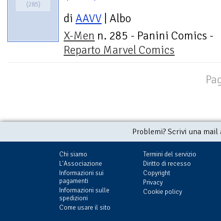
(285)
di
AAVV
| Albo
X-Men
n. 285 - Panini Comics -
Reparto Marvel Comics
Pag
Problemi? Scrivi una mail
Chi siamo
Termini del servizio
L'Associazione
Diritto di recesso
Informazioni sui
Copyright
pagamenti
Privacy
Informazioni sulle
Cookie policy
spedizioni
Come usare il sito