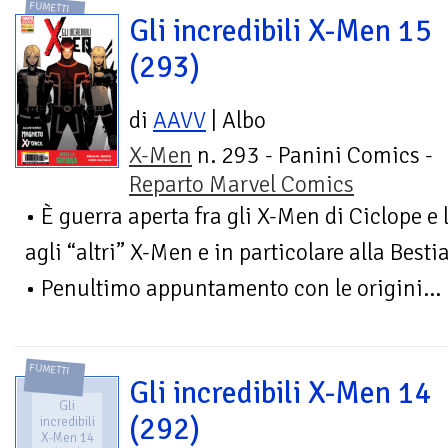
FUMETTI
Gli incredibili X-Men 15
(293)
di
AAVV
| Albo
X-Men
n. 293 - Panini Comics -
Reparto Marvel Comics
• È guerra aperta fra gli X-Men di Ciclope e l
agli “altri” X-Men e in particolare alla Besti
• Penultimo appuntamento con le origini...
FUMETTI
Gli incredibili X-Men 14
Gli
(292)
incredibili
X-Men 14