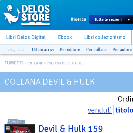
Ricerca
Libri Delos Digital
Ebook
Libri collezionismo
Sfoglia per
Ultimi arrivi
Per editore
Per collana
Per autore
FUMETTI
>
COLLANE
> COLLANA DEVIL & HULK
COLLANA DEVIL & HULK
Ordi
venduti
titol
FUMETTI
Devil & Hulk 159