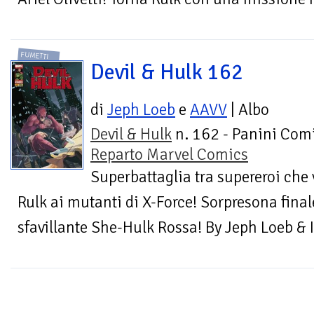
FUMETTI
Devil & Hulk 162
di
Jeph Loeb
e
AAVV
| Albo
Devil & Hulk
n. 162 - Panini Comi
Reparto Marvel Comics
Superbattaglia tra supereroi che 
Rulk ai mutanti di X-Force! Sorpresona final
sfavillante She-Hulk Rossa! By Jeph Loeb & I