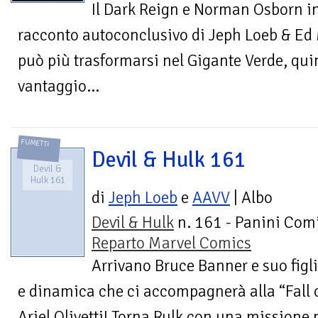
Il Dark Reign e Norman Osborn i
racconto autoconclusivo di Jeph Loeb & E
può più trasformarsi nel Gigante Verde, qui
vantaggio...
FUMETTI
Devil & Hulk 161
Devil &
Hulk 161
di
Jeph Loeb
e
AAVV
| Albo
Devil & Hulk
n. 161 - Panini Comi
Reparto Marvel Comics
Arrivano Bruce Banner e suo figli
e dinamica che ci accompagnerà alla “Fall o
Ariel Olivetti! Torna Rulk con una missione 