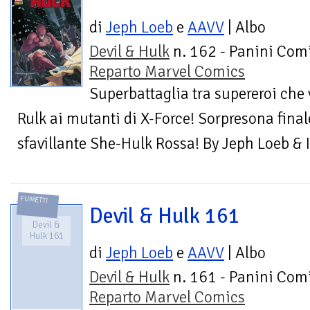
di
Jeph Loeb
e
AAVV
| Albo
Devil & Hulk
n. 162 - Panini Comi
Reparto Marvel Comics
Superbattaglia tra supereroi che 
Rulk ai mutanti di X-Force! Sorpresona final
sfavillante She-Hulk Rossa! By Jeph Loeb & I
FUMETTI
Devil & Hulk 161
Devil &
Hulk 161
di
Jeph Loeb
e
AAVV
| Albo
Devil & Hulk
n. 161 - Panini Comi
Reparto Marvel Comics