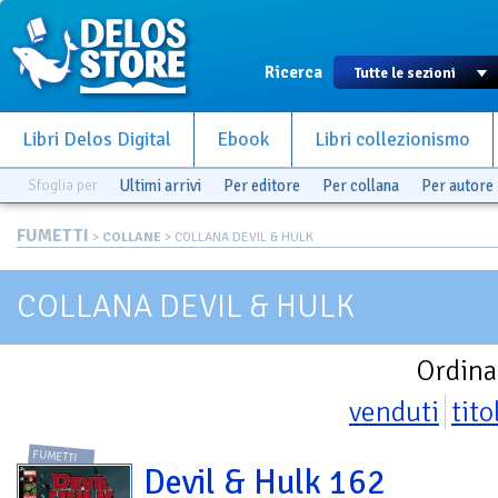
Ricerca
Libri Delos Digital
Ebook
Libri collezionismo
Sfoglia per
Ultimi arrivi
Per editore
Per collana
Per autore
FUMETTI
>
COLLANE
> COLLANA DEVIL & HULK
COLLANA DEVIL & HULK
Ordina
venduti
tito
FUMETTI
Devil & Hulk 162