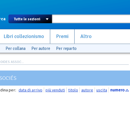
rca
Libri collezionismo
Premi
Altro
Per collana
Per autore
Per reparto
OIDES ASSOC...
SOCIÉS
dina per:
data di arrivo
più venduti
titolo
autore
uscita
numero