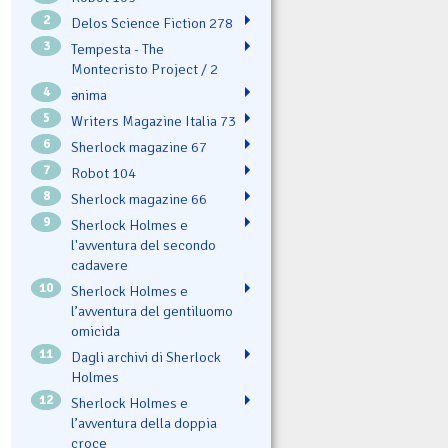
2
Delos Science Fiction 278
3
Tempesta - The
Montecristo Project / 2
4
ənima
5
Writers Magazine Italia 73
6
Sherlock magazine 67
7
Robot 104
8
Sherlock magazine 66
9
Sherlock Holmes e
l'avventura del secondo
cadavere
10
Sherlock Holmes e
l’avventura del gentiluomo
omicida
11
Dagli archivi di Sherlock
Holmes
12
Sherlock Holmes e
l’avventura della doppia
croce