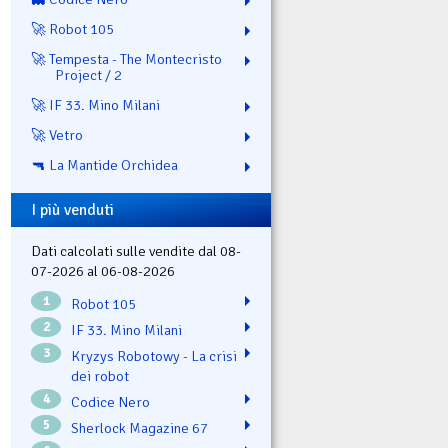
🚀 Robot 105
🚀 Tempesta - The Montecristo
Project / 2
🚀 IF 33. Mino Milani
🚀 Vetro
🔫 La Mantide Orchidea
I più venduti
Dati calcolati sulle vendite dal 08-
07-2026 al 06-08-2026
1
Robot 105
2
IF 33. Mino Milani
3
Kryzys Robotowy - La crisi
dei robot
4
Codice Nero
5
Sherlock Magazine 67