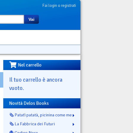
Fai login o registrati
Vai
Nel carrello
Il tuo carrello è ancora
vuoto.
Novità Delos Books
🗞️ Patatì patatà, picinina come me
🗞️ La Fabbrica dei Futuri
👻 Codice Nero