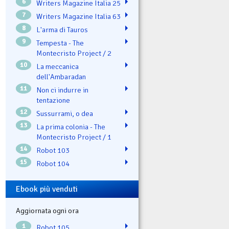
6
Writers Magazine Italia 25
7
Writers Magazine Italia 63
8
L'arma di Tauros
9
Tempesta - The
Montecristo Project / 2
10
La meccanica
dell'Ambaradan
11
Non ci indurre in
tentazione
12
Sussurrami, o dea
13
La prima colonia - The
Montecristo Project / 1
14
Robot 103
15
Robot 104
Ebook più venduti
Aggiornata ogni ora
1
Robot 105