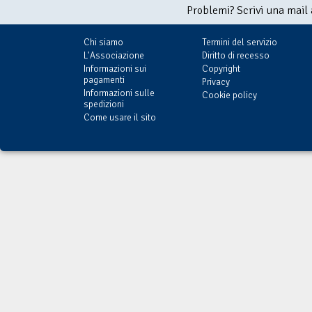
Problemi? Scrivi una mail
Chi siamo
Termini del servizio
L'Associazione
Diritto di recesso
Informazioni sui
Copyright
pagamenti
Privacy
Informazioni sulle
Cookie policy
spedizioni
Come usare il sito