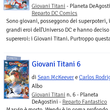
Giovani Titani
- Planeta DeAgosti
Reparto DC Comics
Sono giovani, posseggono dei superpoteri, i 
grandi eroi dell'Universo DC e hanno deciso
supereroi: i Giovani Titani. Purtroppo questa 
FUMETTI
Giovani Titani 6
di
Sean McKeever
e
Carlos Rodri
Albo
Giovani Titani
n. 6 - Planeta
DeAgostini -
Reparto Fantastico
Marvin è morto, Wendy è in coma profondo,