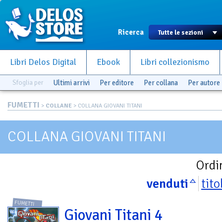
Ricerca
Libri Delos Digital
Ebook
Libri collezionismo
Sfoglia per
Ultimi arrivi
Per editore
Per collana
Per autore
FUMETTI
>
COLLANE
> COLLANA GIOVANI TITANI
COLLANA GIOVANI TITANI
Ordi
venduti
tito
FUMETTI
Giovani Titani 4