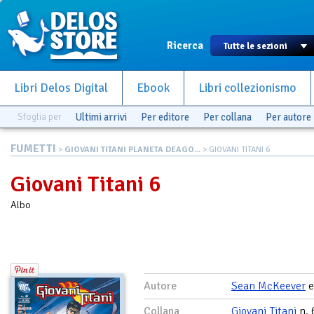
Ricerca
Libri Delos Digital
Ebook
Libri collezionismo
Sfoglia per
Ultimi arrivi
Per editore
Per collana
Per autore
FUMETTI
>
GIOVANI TITANI PLANETA DEAGO...
> GIOVANI TITANI 6
Giovani Titani 6
Albo
Autore
Sean McKeever
Collana
Giovani Titani
n. 