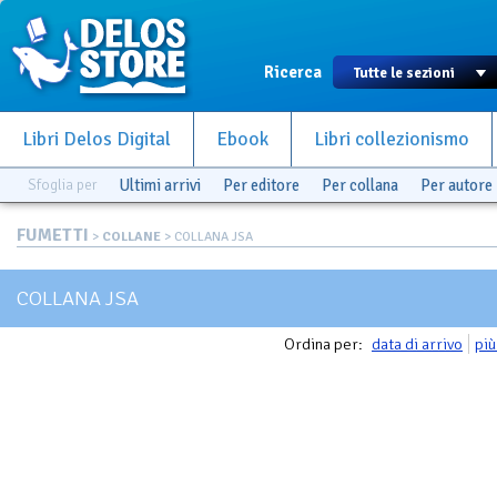
Ricerca
Libri Delos Digital
Ebook
Libri collezionismo
Sfoglia per
Ultimi arrivi
Per editore
Per collana
Per autore
FUMETTI
>
COLLANE
> COLLANA JSA
COLLANA JSA
Ordina per:
data di arrivo
più