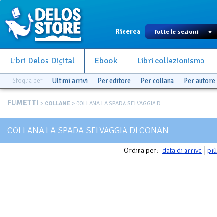
Ricerca
Libri Delos Digital
Ebook
Libri collezionismo
Sfoglia per
Ultimi arrivi
Per editore
Per collana
Per autore
FUMETTI
>
COLLANE
> COLLANA LA SPADA SELVAGGIA D...
COLLANA LA SPADA SELVAGGIA DI CONAN
Ordina per:
data di arrivo
più