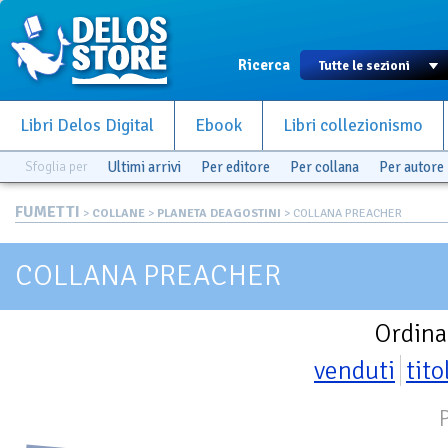
Ricerca
Libri Delos Digital
Ebook
Libri collezionismo
Sfoglia per
Ultimi arrivi
Per editore
Per collana
Per autore
FUMETTI
>
COLLANE
>
PLANETA DEAGOSTINI
> COLLANA PREACHER
COLLANA PREACHER
Ordina
venduti
tito