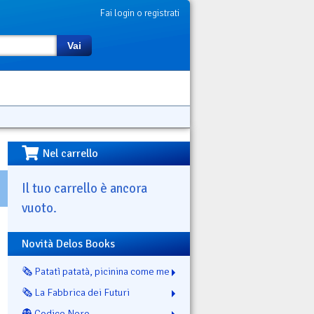
Fai login o registrati
Vai
Nel carrello
Il tuo carrello è ancora
vuoto.
Novità Delos Books
🗞️ Patatì patatà, picinina come me
🗞️ La Fabbrica dei Futuri
👻 Codice Nero