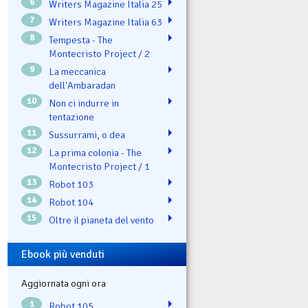
6
Writers Magazine Italia 25
7
Writers Magazine Italia 63
8
Tempesta - The
Montecristo Project / 2
9
La meccanica
dell'Ambaradan
10
Non ci indurre in
tentazione
11
Sussurrami, o dea
12
La prima colonia - The
Montecristo Project / 1
13
Robot 103
14
Robot 104
15
Oltre il pianeta del vento
Ebook più venduti
Aggiornata ogni ora
1
Robot 105