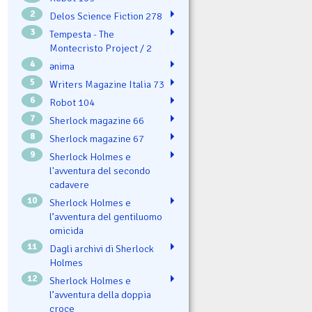
2
Delos Science Fiction 278
3
Tempesta - The
Montecristo Project / 2
4
ənima
5
Writers Magazine Italia 73
6
Robot 104
7
Sherlock magazine 66
8
Sherlock magazine 67
9
Sherlock Holmes e
l'avventura del secondo
cadavere
10
Sherlock Holmes e
l’avventura del gentiluomo
omicida
11
Dagli archivi di Sherlock
Holmes
12
Sherlock Holmes e
l’avventura della doppia
croce