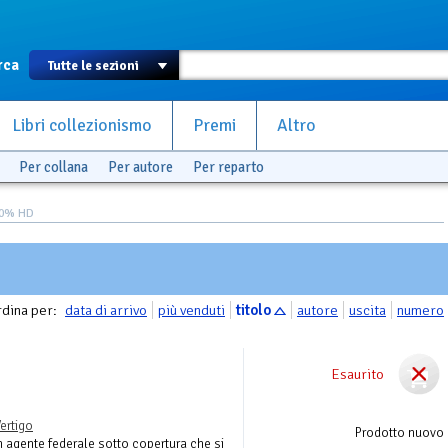
rca
Libri collezionismo
Premi
Altro
Per collana
Per autore
Per reparto
00% HD
dina per:
data di arrivo
più venduti
titolo
autore
uscita
numero
Esaurito
ertigo
Prodotto nuovo
un agente federale sotto copertura che si