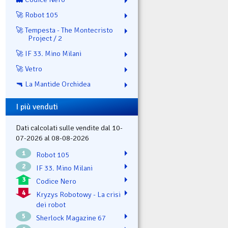
🚀 Robot 105
🚀 Tempesta - The Montecristo
Project / 2
🚀 IF 33. Mino Milani
🚀 Vetro
🔫 La Mantide Orchidea
I più venduti
Dati calcolati sulle vendite dal 10-
07-2026 al 08-08-2026
1
Robot 105
2
IF 33. Mino Milani
3
Codice Nero
4
Kryzys Robotowy - La crisi
dei robot
5
Sherlock Magazine 67