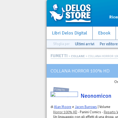
Rice
Libri Delos Digital
Ebook
Sfoglia per
Ultimi arrivi
Per editore
FUMETTI
>
COLLANE
> COLLANA HORROR 1
COLLANA HORROR 100% HD
Or
FUMETTI
Neonomicon
di
Alan Moore
e
Jacen Burrows
| Volume
Horror 100% HD
- Panini Comics -
Reparto V
Un linguaggio con gli effetti di una droga, 