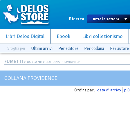
Ricerca
Libri Delos Digital
Ebook
Libri collezionismo
Sfoglia per
Ultimi arrivi
Per editore
Per collana
Per autore
FUMETTI
>
COLLANE
> COLLANA PROVIDENCE
COLLANA PROVIDENCE
Ordina per:
data di arrivo
più