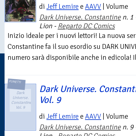
di
Jeff Lemire
e
AAVV
| Volume
Dark Universe. Constantine
n. 1
Lion -
Reparto DC Comics
Inizio ideale per i nuovi lettori! La nuova s
Constantine fa il suo esordio su DARK UNI
numero sarà disponibile anche in edicola! I
FUMETTI
Dark Universe. Constant
Dark
Vol. 9
Universe.
Constantine.
Vol. 9
di
Jeff Lemire
e
AAVV
| Volume
Dark Universe. Constantine
n. 9
Lion -
Reparto DC Comics