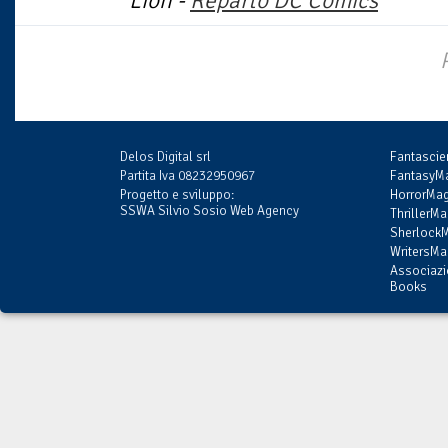
Lion -
Reparto DC Comics
Delos Digital srl
Fantasci
Partita Iva 08232950967
FantasyMa
Progetto e sviluppo:
HorrorMag
SSWA Silvio Sosio Web Agency
ThrillerMa
SherlockM
WritersMag
Associazi
Books