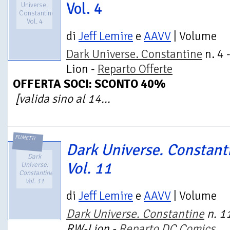
Vol. 4
Universe.
Constantine.
Vol. 4
di
Jeff Lemire
e
AAVV
| Volume
Dark Universe. Constantine
n. 4 
Lion -
Reparto Offerte
OFFERTA SOCI: SCONTO 40%
[valida sino al 14...
FUMETTI
Dark Universe. Constant
Dark
Vol. 11
Universe.
Constantine.
Vol. 11
di
Jeff Lemire
e
AAVV
| Volume
Dark Universe. Constantine
n. 11
RW-Lion -
Reparto DC Comics