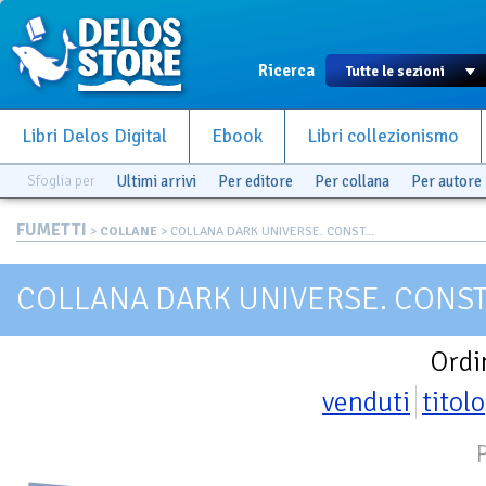
Ricerca
Libri Delos Digital
Ebook
Libri collezionismo
Sfoglia per
Ultimi arrivi
Per editore
Per collana
Per autore
FUMETTI
>
COLLANE
> COLLANA DARK UNIVERSE. CONST...
COLLANA DARK UNIVERSE. CONS
Ordi
venduti
titolo