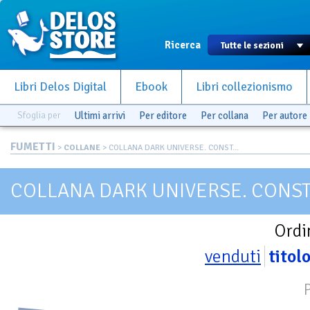
Ricerca
Libri Delos Digital
Ebook
Libri collezionismo
Sfoglia per
Ultimi arrivi
Per editore
Per collana
Per autore
FUMETTI
>
COLLANE
> COLLANA DARK UNIVERSE. CONST...
COLLANA DARK UNIVERSE. CONS
Ordi
venduti
titol