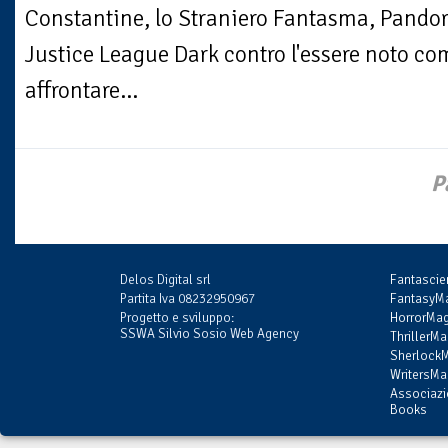
Constantine, lo Straniero Fantasma, Pandora
Justice League Dark contro l'essere noto co
affrontare...
P
Delos Digital srl
Fantasci
Partita Iva 08232950967
FantasyMa
Progetto e sviluppo:
HorrorMag
SSWA Silvio Sosio Web Agency
ThrillerMa
SherlockM
WritersMag
Associazi
Books