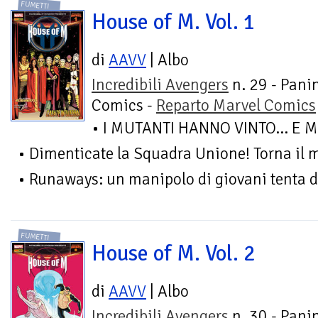
FUMETTI
House of M. Vol. 1
di
AAVV
| Albo
Incredibili Avengers
n. 29 - Pani
Comics -
Reparto Marvel Comics
• I MUTANTI HANNO VINTO… E M
• Dimenticate la Squadra Unione! Torna il 
• Runaways: un manipolo di giovani tenta di r
FUMETTI
House of M. Vol. 2
di
AAVV
| Albo
Incredibili Avengers
n. 30 - Pani