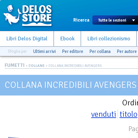
Ricerca
Libri Delos Digital
Ebook
Libri collezionismo
Sfoglia per
Ultimi arrivi
Per editore
Per collana
Per autore
FUMETTI
>
COLLANE
> COLLANA INCREDIBILI AVENGERS
COLLANA INCREDIBILI AVENGERS
Ordi
venduti
titolo
Pag