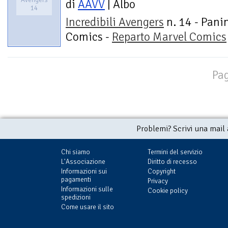
di
AAVV
| Albo
14
Incredibili Avengers
n. 14 - Pani
Comics -
Reparto Marvel Comics
Pag
Problemi? Scrivi una mail
Chi siamo
Termini del servizio
L'Associazione
Diritto di recesso
Informazioni sui
Copyright
pagamenti
Privacy
Informazioni sulle
Cookie policy
spedizioni
Come usare il sito