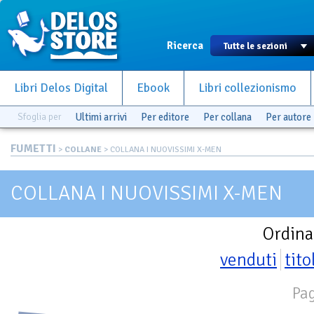
Ricerca
Libri Delos Digital
Ebook
Libri collezionismo
Sfoglia per
Ultimi arrivi
Per editore
Per collana
Per autore
FUMETTI
>
COLLANE
> COLLANA I NUOVISSIMI X-MEN
COLLANA I NUOVISSIMI X-MEN
Ordina
venduti
tito
Pag