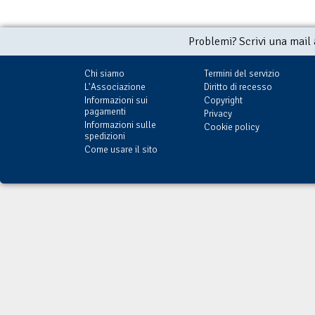
Problemi? Scrivi una mail
Chi siamo
Termini del servizio
L'Associazione
Diritto di recesso
Informazioni sui
Copyright
pagamenti
Privacy
Informazioni sulle
Cookie policy
spedizioni
Come usare il sito