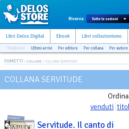
Ricerca
Libri Delos Digital
Ebook
Libri collezionismo
Sfoglia per
Ultimi arrivi
Per editore
Per collana
Per autore
FUMETTI
>
COLLANE
> COLLANA SERVITUDE
COLLANA SERVITUDE
Ordina
venduti
tito
FUMETTI
Servitude. Il canto di