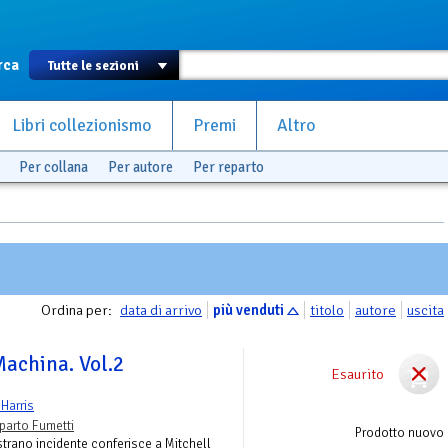
rca
Libri collezionismo
Premi
Altro
Per collana
Per autore
Per reparto
Ordina per:
data di arrivo
più venduti
titolo
autore
uscita
Machina. Vol.2
Esaurito
Harris
parto Fumetti
Prodotto nuovo
strano incidente conferisce a Mitchell