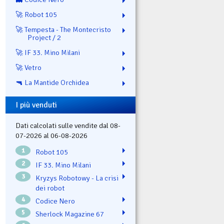
🚀 Robot 105
🚀 Tempesta - The Montecristo
Project / 2
🚀 IF 33. Mino Milani
🚀 Vetro
🔫 La Mantide Orchidea
I più venduti
Dati calcolati sulle vendite dal 08-
07-2026 al 06-08-2026
1
Robot 105
2
IF 33. Mino Milani
3
Kryzys Robotowy - La crisi
dei robot
4
Codice Nero
5
Sherlock Magazine 67