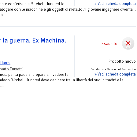
» Vedi scheda completa
nte conferisce a Mitchell Hundred lo
alogare con le macchine e gli oggetti di metallo, il giovane ingegnere diventa il
....
 la guerra. Ex Machina.
Esaurito
Prodotto nuovo
Harris
parto Fumetti
Venduto da Bazaar del Fantastico
» Vedi scheda completa
ia per la pace si prepara a invadere le
ndaco Mitchell Hundred deve decidere tra la libertà dei suoi cittadini e la
...