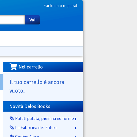
Fai login o registrati
Vai
Nel carrello
Il tuo carrello è ancora
vuoto.
Novità Delos Books
🗞️ Patatì patatà, picinina come me
🗞️ La Fabbrica dei Futuri
👻 Codice Nero