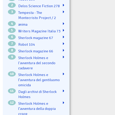
2
Delos Science Fiction 278
3
Tempesta - The
Montecristo Project / 2
4
ənima
5
Writers Magazine Italia 73
6
Sherlock magazine 67
7
Robot 104
8
Sherlock magazine 66
9
Sherlock Holmes e
l'avventura del secondo
cadavere
10
Sherlock Holmes e
l’avventura del gentiluomo
omicida
11
Dagli archivi di Sherlock
Holmes
12
Sherlock Holmes e
l’avventura della doppia
croce