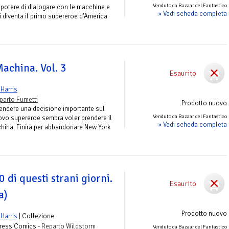
Venduto da Bazaar del Fantastico
potere di dialogare con le macchine e
» Vedi scheda completa
li diventa il primo supereroe d’America
Machina. Vol. 3
Esaurito
Harris
parto Fumetti
Prodotto nuovo
endere una decisione importante sul
Venduto da Bazaar del Fantastico
ovo supereroe sembra voler prendere il
» Vedi scheda completa
hina. Finirà per abbandonare New York
 di questi strani giorni.
Esaurito
a)
Prodotto nuovo
Harris
| Collezione
Press Comics -
Reparto Wildstorm
Venduto da Bazaar del Fantastico