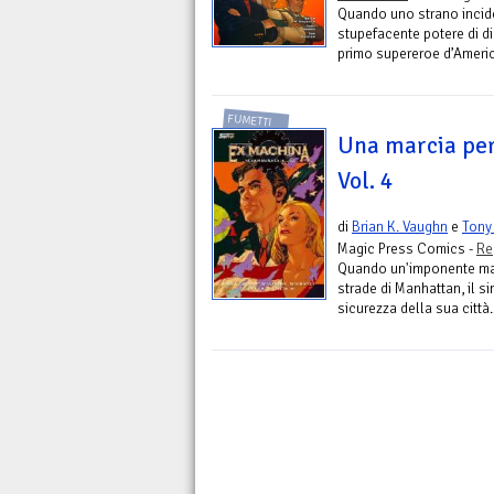
Quando uno strano incide
stupefacente potere di di
primo supereroe d’America
FUMETTI
Una marcia per
Vol. 4
di
Brian K. Vaughn
e
Tony 
Magic Press Comics -
Re
Quando un'imponente marc
strade di Manhattan, il si
sicurezza della sua città...