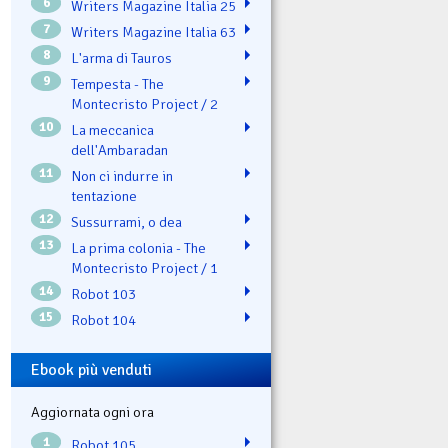
6
Writers Magazine Italia 25
7
Writers Magazine Italia 63
8
L'arma di Tauros
9
Tempesta - The
Montecristo Project / 2
10
La meccanica
dell'Ambaradan
11
Non ci indurre in
tentazione
12
Sussurrami, o dea
13
La prima colonia - The
Montecristo Project / 1
14
Robot 103
15
Robot 104
Ebook più venduti
Aggiornata ogni ora
1
Robot 105