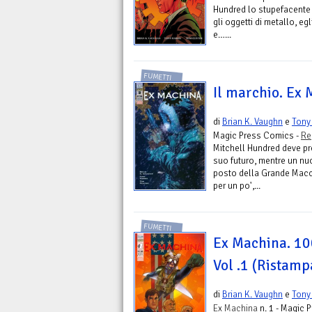
Hundred lo stupefacente 
gli oggetti di metallo, eg
e…...
FUMETTI
Il marchio. Ex 
di
Brian K. Vaughn
e
Tony 
Magic Press Comics -
Re
Mitchell Hundred deve pr
suo futuro, mentre un nu
posto della Grande Macc
per un po',...
FUMETTI
Ex Machina. 100
Vol .1 (Ristamp
di
Brian K. Vaughn
e
Tony 
Ex Machina
n. 1 - Magic 