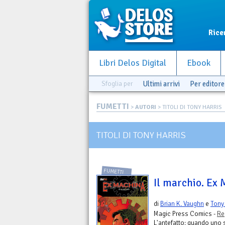
Rice
Libri Delos Digital
Ebook
Sfoglia per
Ultimi arrivi
Per editore
FUMETTI
>
AUTORI
> TITOLI DI TONY HARRIS
TITOLI DI TONY HARRIS
FUMETTI
Il marchio. Ex 
di
Brian K. Vaughn
e
Tony 
Magic Press Comics -
Re
L'antefatto: quando uno 