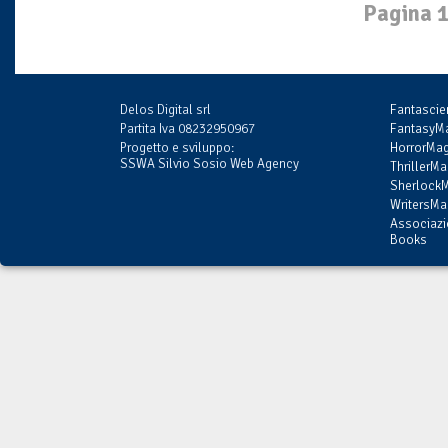
Pagina 1
Delos Digital srl
Fantasci
Partita Iva 08232950967
FantasyMa
Progetto e sviluppo:
HorrorMag
SSWA Silvio Sosio Web Agency
ThrillerMa
SherlockM
WritersMag
Associazi
Books