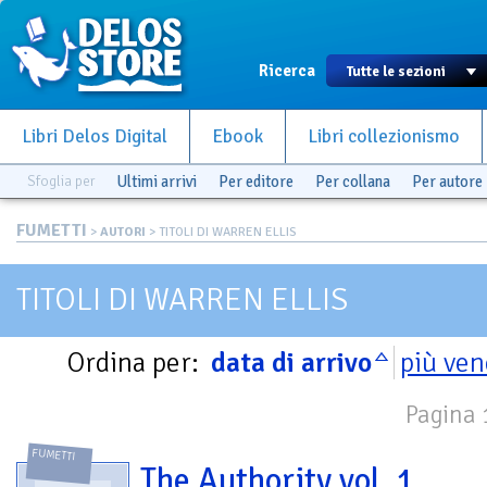
Ricerca
Libri Delos Digital
Ebook
Libri collezionismo
Sfoglia per
Ultimi arrivi
Per editore
Per collana
Per autore
FUMETTI
>
AUTORI
> TITOLI DI WARREN ELLIS
TITOLI DI WARREN ELLIS
Ordina per:
data di arrivo
più ven
Pagina 1
FUMETTI
The Authority vol. 1.