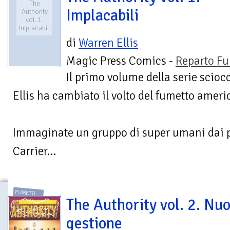
The
Implacabili
Authority
vol. 1.
Implacabili
di
Warren Ellis
Magic Press Comics -
Reparto Fu
Il primo volume della serie scio
Ellis ha cambiato il volto del fumetto ameri
Immaginate un gruppo di super umani dai po
Carrier...
FUMETTI
The Authority vol. 2. Nu
gestione