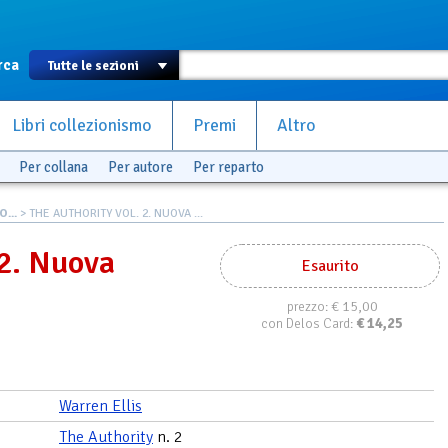
rca
Libri collezionismo
Premi
Altro
Per collana
Per autore
Per reparto
...
> THE AUTHORITY VOL. 2. NUOVA ...
 2. Nuova
Esaurito
€ 15,00
prezzo:
€
14,25
con Delos Card:
Warren Ellis
The Authority
n. 2