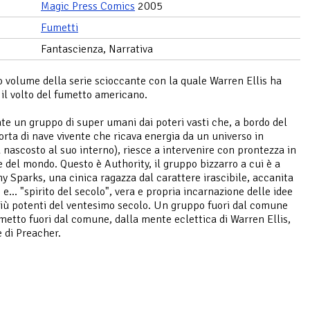
Magic Press Comics
2005
Fumetti
Fantascienza, Narrativa
o volume della serie scioccante con la quale Warren Ellis ha
il volto del fumetto americano.
e un gruppo di super umani dai poteri vasti che, a bordo del
sorta di nave vivente che ricava energia da un universo in
 nascosto al suo interno), riesce a intervenire con prontezza in
e del mondo. Questo è Authority, il gruppo bizzarro a cui è a
y Sparks, una cinica ragazza dal carattere irascibile, accanita
e... "spirito del secolo", vera e propria incarnazione delle idee
iù potenti del ventesimo secolo. Un gruppo fuori dal comune
metto fuori dal comune, dalla mente eclettica di Warren Ellis,
e di Preacher.