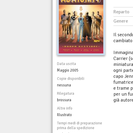
Reparto
Genere
Il second
cambiato 
Immaginat
Carrier (
Data uscita
miniatura
ogni part
Maggio 2005
capo Jenn
Copie disponibili
fumatrice 
nessuna
e trame p
Rilegatura
per un fu
già autor
brossura
Altre info
Illustrato
Tempi medi di preparazione
prima della spedizione