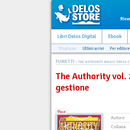
Rice
Libri Delos Digital
Ebook
Sfoglia per
Ultimi arrivi
Per editore
FUMETTI
>
THE AUTHORITY MAGIC PRESS CO
The Authority vol.
gestione
Autore
Collana