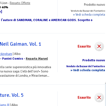
-Lion -
Reparto Offerte
Prodotto nuovo
O 40%
Venduto da Bazaar del Fantastico
o]
» Vedi scheda completa
o l’autore di SANDMAN, CORALINE e AMERICAN GODS. Scoprite o
Neil Gaiman. Vol. 1
Esaurito
ckingham
| Albo
 - Panini Comics -
Reparto Marvel
Prodotto nuovo
Venduto da Bazaar del Fantastico
lla serie supereroistica più innovativa
» Vedi scheda completa
una nuova saga: L’età dell’oro!• Sono
vastazione di Londra, e Miracleman...
ure. Vol. 5
Esaurito
liams III
| Albo