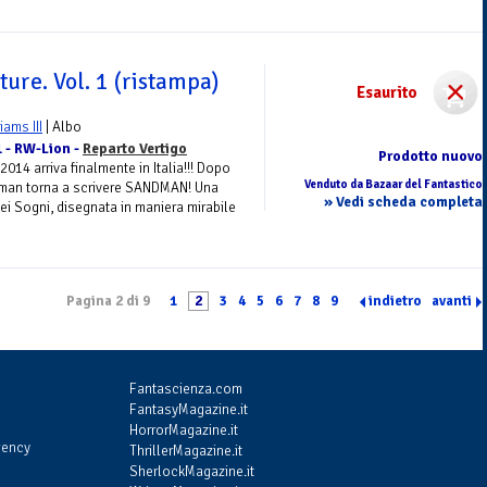
ure. Vol. 1 (ristampa)
Esaurito
liams III
| Albo
1 - RW-Lion -
Reparto Vertigo
Prodotto nuovo
2014 arriva finalmente in Italia!!! Dopo
Venduto da Bazaar del Fantastico
iman torna a scrivere SANDMAN! Una
» Vedi scheda completa
ei Sogni, disegnata in maniera mirabile
Pagina 2 di 9
1
2
3
4
5
6
7
8
9
indietro
avanti
Fantascienza.com
FantasyMagazine.it
HorrorMagazine.it
gency
ThrillerMagazine.it
SherlockMagazine.it