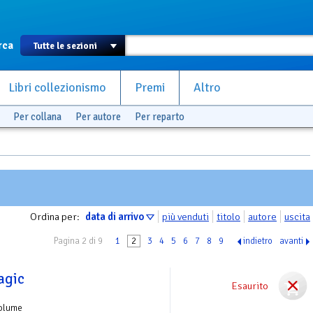
rca
Libri collezionismo
Premi
Altro
Per collana
Per autore
Per reparto
Ordina per:
data di arrivo
più venduti
titolo
autore
uscita
Pagina 2 di 9
1
2
3
4
5
6
7
8
9
indietro
avanti
agic
Esaurito
Volume