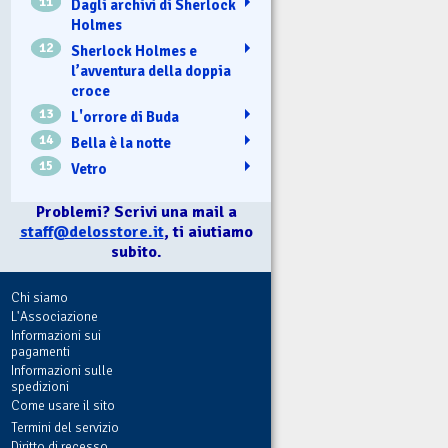
11
Dagli archivi di Sherlock
Holmes
12
Sherlock Holmes e
l’avventura della doppia
croce
13
L'orrore di Buda
14
Bella è la notte
15
Vetro
Problemi? Scrivi una mail a
staff@delosstore.it
, ti aiutiamo
subito.
Chi siamo
L'Associazione
Informazioni sui
pagamenti
Informazioni sulle
spedizioni
Come usare il sito
Termini del servizio
Diritto di recesso