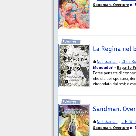
Sandman. Overture
n. 
FUMETTI
La Regina nel 
di
Neil Gaiman
e
Chris Ri
Mondadori -
Reparto F
Forse pensate di conosce
che sta per sposarsi, dei
circondato dai rovi; e ov
FUMETTI
Sandman. Overt
di
Neil Gaiman
e
J. H. Wil
Sandman. Overture
n. 