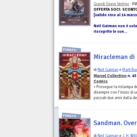
Grandi Opere Vertigo
- RW
OFFERTA SOCI: SCONT
[valido sino al 14 marz
Neil Gaiman non è sol
riscoprite le sue...
FUMETTI
Miracleman di 
di
Neil Gaiman
e
Mark Bu
Marvel Collection
n. 45
Comics
• Prosegue la ristampa de
disempre con l’inizio di 
passati due anni dalla de
FUMETTI
Sandman. Overt
di
Neil Gaiman
e
J. H. Wil