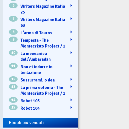
6
Writers Magazine Italia
25
7
Writers Magazine Italia
63
8
L'arma di Tauros
9
Tempesta - The
Montecristo Project / 2
10
La meccanica
dell'Ambaradan
11
Non ci indurre in
tentazione
12
Sussurrami, o dea
13
La prima colonia - The
Montecristo Project / 1
14
Robot 103
15
Robot 104
Ebook più venduti