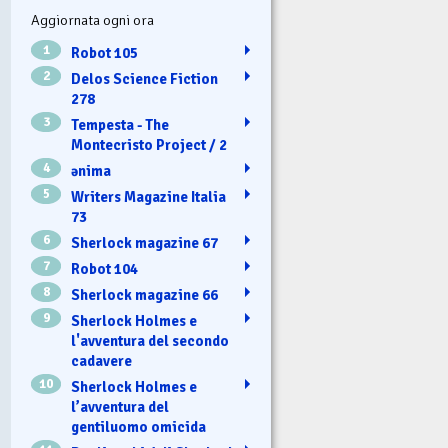
Aggiornata ogni ora
1
Robot 105
2
Delos Science Fiction
278
3
Tempesta - The
Montecristo Project / 2
4
ənima
5
Writers Magazine Italia
73
6
Sherlock magazine 67
7
Robot 104
8
Sherlock magazine 66
9
Sherlock Holmes e
l'avventura del secondo
cadavere
10
Sherlock Holmes e
l’avventura del
gentiluomo omicida