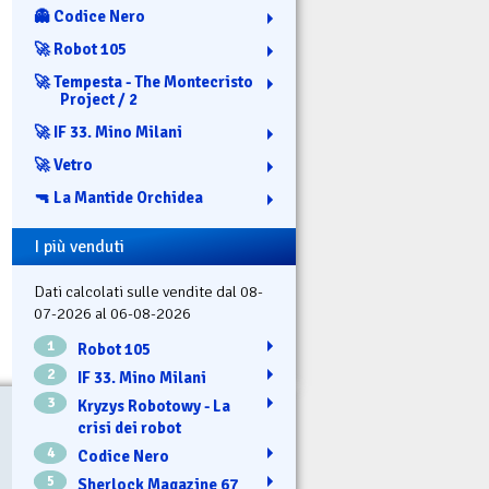
👻 Codice Nero
🚀 Robot 105
🚀 Tempesta - The Montecristo
Project / 2
🚀 IF 33. Mino Milani
🚀 Vetro
🔫 La Mantide Orchidea
I più venduti
Dati calcolati sulle vendite dal 08-
07-2026 al 06-08-2026
1
Robot 105
2
IF 33. Mino Milani
3
Kryzys Robotowy - La
crisi dei robot
4
Codice Nero
5
Sherlock Magazine 67