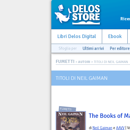
Rice
Libri Delos Digital
Ebook
Sfoglia per
Ultimi arrivi
Per editore
FUMETTI
>
AUTORI
> TITOLI DI NEIL GAIMAN
TITOLI DI NEIL GAIMAN
FUMETTI
The Books of M
di
Neil Gaiman
e
AAVV
| 