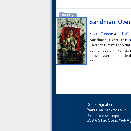
FUMETTI
Sandman. Overt
di
Neil Gaiman
e
J. H. Wil
Sandman. Overture
n. 
L’evento fumettistico del 
venticinque anni Neil Ga
nuova avventura del Re d
da...
Delos Digital srl
Partita Iva 08232950967
Progetto e sviluppo:
SSWA Silvio Sosio Web A