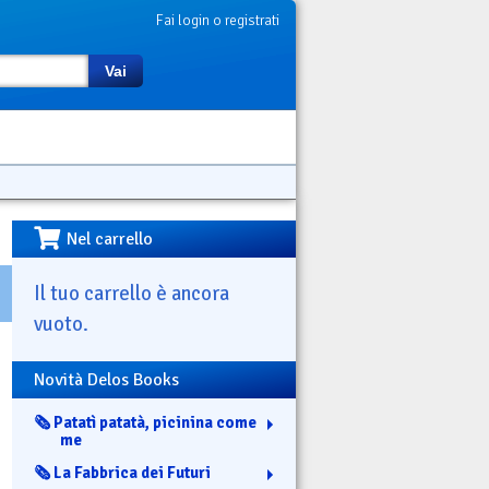
Fai login o registrati
Vai
Nel carrello
Il tuo carrello è ancora
vuoto.
Novità Delos Books
🗞️ Patatì patatà, picinina come
me
🗞️ La Fabbrica dei Futuri