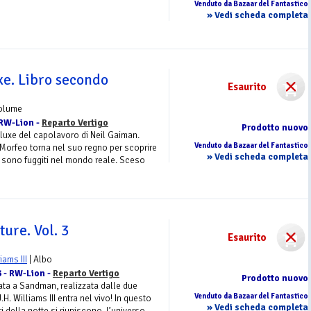
Venduto da Bazaar del Fantastico
» Vedi scheda completa
e. Libro secondo
Esaurito
Volume
 RW-Lion -
Reparto Vertigo
Prodotto nuovo
eluxe del capolavoro di Neil Gaiman.
Venduto da Bazaar del Fantastico
 Morfeo torna nel suo regno per scoprire
» Vedi scheda completa
i sono fuggiti nel mondo reale. Sceso
ure. Vol. 3
Esaurito
liams III
| Albo
3 - RW-Lion -
Reparto Vertigo
Prodotto nuovo
ata a Sandman, realizzata dalle due
Venduto da Bazaar del Fantastico
H. Williams III entra nel vivo! In questo
» Vedi scheda completa
i della notte si riuniscono, l’universo...