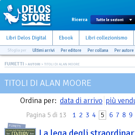
Ricerca
Libri Delos Digital
Ebook
Libri collezionismo
Sfoglia per
Ultimi arrivi
Per editore
Per collana
Per autore
FUMETTI
>
AUTORI
> TITOLI DI ALAN MOORE
TITOLI DI ALAN MOORE
Ordina per:
data di arrivo
più vend
Pagina 5 di 13
1
2
3
4
5
6
7
8
9
FUMETTI
La lega degli straordinar