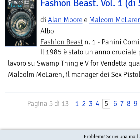
Fashion Beast. Vol. 1 (di 
di
Alan Moore
e
Malcom McLare
Albo
Fashion Beast
n. 1 - Panini Comi
Il 1985 è stato un anno cruciale 
lavoro su Swamp Thing e V for Vendetta qua
Malcolm McLaren, il manager dei Sex Pistols,
Pagina 5 di 13
1
2
3
4
5
6
7
8
9
Problemi? Scrivi una mail