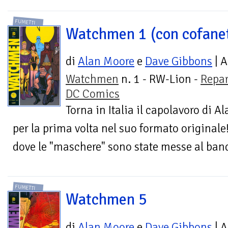
FUMETTI
Watchmen 1 (con cofane
di
Alan Moore
e
Dave Gibbons
| A
Watchmen
n. 1 - RW-Lion -
Repar
DC Comics
Torna in Italia il capolavoro di 
per la prima volta nel suo formato originale
dove le "maschere" sono state messe al bando
FUMETTI
Watchmen 5
di
Alan Moore
e
Dave Gibbons
| A