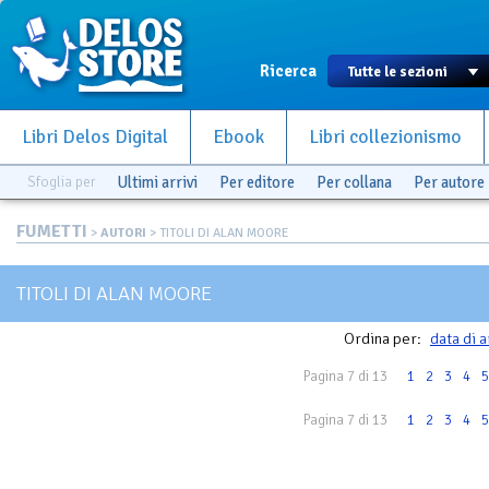
Ricerca
Libri Delos Digital
Ebook
Libri collezionismo
Sfoglia per
Ultimi arrivi
Per editore
Per collana
Per autore
FUMETTI
>
AUTORI
> TITOLI DI ALAN MOORE
TITOLI DI ALAN MOORE
Ordina per:
data di a
Pagina 7 di 13
1
2
3
4
5
Pagina 7 di 13
1
2
3
4
5