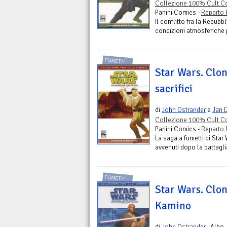
Collezione 100% Cult Co
Panini Comics -
Reparto 
Il conflitto fra la Repubb
condizioni atmosferiche p
FUMETTI
Star Wars. Clon
sacrifici
di
John Ostrander
e
Jan 
Collezione 100% Cult Co
Panini Comics -
Reparto 
La saga a fumetti di Sta
avvenuti dopo la battagli
FUMETTI
Star Wars. Clon
Kamino
di
John Ostrander
| Albo