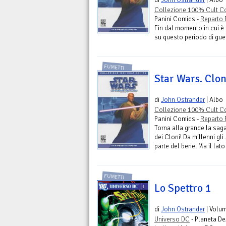
Collezione 100% Cult Co
Panini Comics -
Reparto 
Fin dal momento in cui è 
su questo periodo di guer
FUMETTI
Star Wars. Clon
di
John Ostrander
| Albo
Collezione 100% Cult Co
Panini Comics -
Reparto 
Torna alla grande la sag
dei Cloni! Da millenni gl
parte del bene. Ma il lat
FUMETTI
Lo Spettro 1
di
John Ostrander
| Volu
Universo DC
- Planeta De