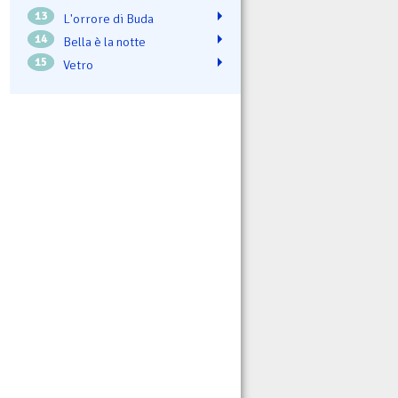
13
L'orrore di Buda
14
Bella è la notte
15
Vetro