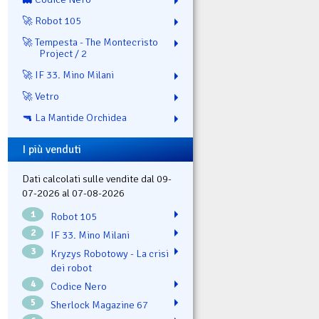
🚀 Robot 105
🚀 Tempesta - The Montecristo
Project / 2
🚀 IF 33. Mino Milani
🚀 Vetro
🔫 La Mantide Orchidea
I più venduti
Dati calcolati sulle vendite dal 09-
07-2026 al 07-08-2026
1
Robot 105
2
IF 33. Mino Milani
3
Kryzys Robotowy - La crisi
dei robot
4
Codice Nero
5
Sherlock Magazine 67