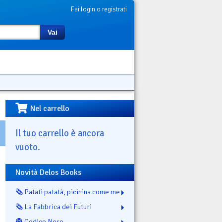
Fai login o registrati
Vai
Nel carrello
Il tuo carrello è ancora
vuoto.
Novità Delos Books
🗞️ Patatì patatà, picinina come me
🗞️ La Fabbrica dei Futuri
👻 Codice Nero