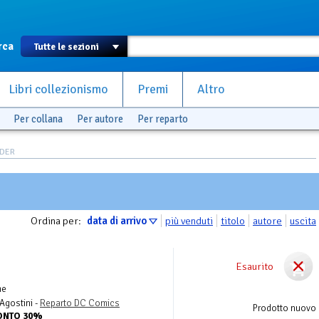
rca
Libri collezionismo
Premi
Altro
Per collana
Per autore
Per reparto
NDER
Ordina per:
data di arrivo
più venduti
titolo
autore
uscita
Esaurito
me
Agostini -
Reparto DC Comics
Prodotto nuovo
CONTO 30%