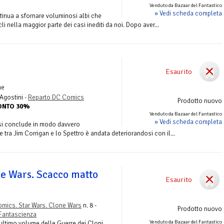
Venduto da Bazaar del Fantastico
» Vedi scheda completa
tinua a sfornare voluminosi albi che
i nella maggior parte dei casi inediti da noi. Dopo aver...
Esaurito
me
Agostini -
Reparto DC Comics
Prodotto nuovo
CONTO 30%
Venduto da Bazaar del Fantastico
» Vedi scheda completa
 si conclude in modo davvero
e tra Jim Corrigan e lo Spettro è andata deteriorandosi con il...
ne Wars. Scacco matto
Esaurito
mics. Star Wars. Clone Wars
n. 8 -
Prodotto nuovo
Fantascienza
Venduto da Bazaar del Fantastico
’ultimo volume delle Guerre dei Cloni