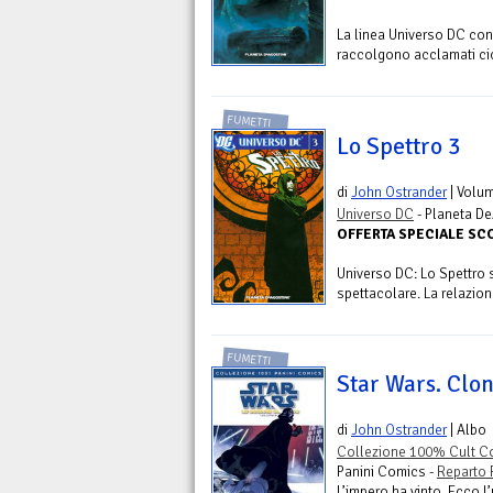
La linea Universo DC con
raccolgono acclamati cicl
FUMETTI
Lo Spettro 3
di
John Ostrander
| Volu
Universo DC
- Planeta De
OFFERTA SPECIALE S
Universo DC: Lo Spettro
spettacolare. La relazion
FUMETTI
Star Wars. Clo
di
John Ostrander
| Albo
Collezione 100% Cult Co
Panini Comics -
Reparto 
L’impero ha vinto. Ecco l