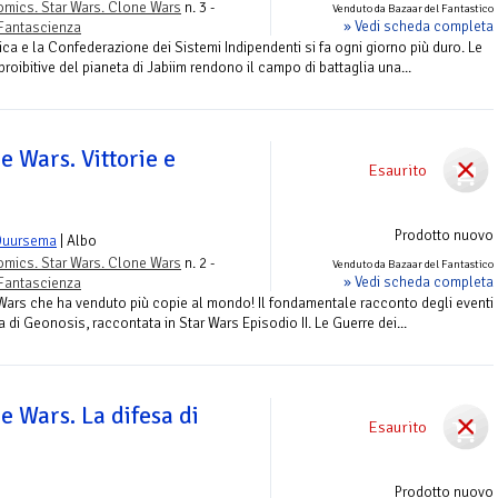
mics. Star Wars. Clone Wars
n. 3 -
Venduto da Bazaar del Fantastico
» Vedi scheda completa
Fantascienza
lica e la Confederazione dei Sistemi Indipendenti si fa ogni giorno più duro. Le
roibitive del pianeta di Jabiim rendono il campo di battaglia una...
e Wars. Vittorie e
Esaurito
Prodotto nuovo
Duursema
| Albo
mics. Star Wars. Clone Wars
n. 2 -
Venduto da Bazaar del Fantastico
» Vedi scheda completa
Fantascienza
r Wars che ha venduto più copie al mondo! Il fondamentale racconto degli eventi
a di Geonosis, raccontata in Star Wars Episodio II. Le Guerre dei...
e Wars. La difesa di
Esaurito
Prodotto nuovo