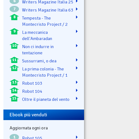
6
Writers Magazine Italia 25
7
Writers Magazine Italia 63
8
Tempesta - The
Montecristo Project / 2
9
La meccanica
dell'Ambaradan
10
Non ci indurre in
tentazione
11
Sussurrami, o dea
12
La prima colonia - The
Montecristo Project / 1
13
Robot 103
14
Robot 104
15
Oltre il pianeta del vento
Ebook più venduti
Aggiornata ogni ora
1
Robot 105