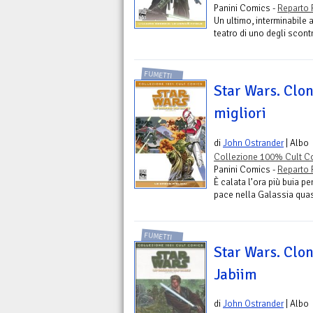
Panini Comics -
Reparto 
Un ultimo, interminabile a
teatro di uno degli scontr
FUMETTI
Star Wars. Clo
migliori
di
John Ostrander
| Albo
Collezione 100% Cult Co
Panini Comics -
Reparto 
È calata l’ora più buia p
pace nella Galassia quasi
FUMETTI
Star Wars. Clon
Jabiim
di
John Ostrander
| Albo