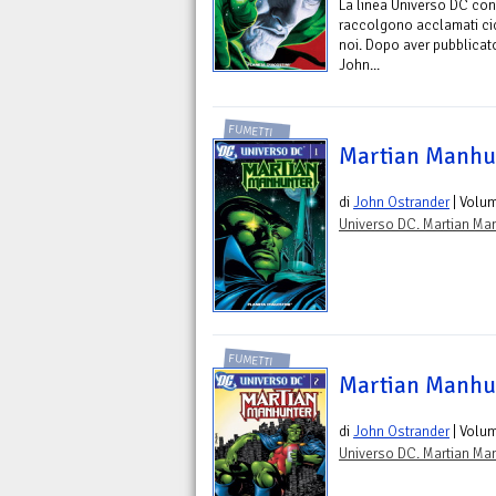
La linea Universo DC con
raccolgono acclamati cicl
noi. Dopo aver pubblicat
John...
FUMETTI
Martian Manhun
di
John Ostrander
| Volu
Universo DC. Martian Ma
FUMETTI
Martian Manhun
di
John Ostrander
| Volu
Universo DC. Martian Ma