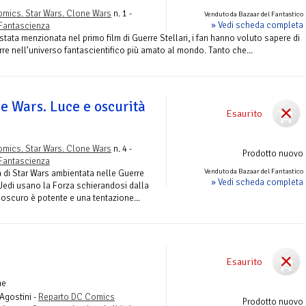
mics. Star Wars. Clone Wars
n. 1 -
Venduto da Bazaar del Fantastico
» Vedi scheda completa
Fantascienza
stata menzionata nel primo film di Guerre Stellari, i fan hanno voluto sapere di
re nell’universo fantascientifico più amato al mondo. Tanto che...
e Wars. Luce e oscurità
Esaurito
mics. Star Wars. Clone Wars
n. 4 -
Prodotto nuovo
Fantascienza
Venduto da Bazaar del Fantastico
a di Star Wars ambientata nelle Guerre
» Vedi scheda completa
i Jedi usano la Forza schierandosi dalla
o oscuro è potente e una tentazione...
Esaurito
me
Agostini -
Reparto DC Comics
Prodotto nuovo