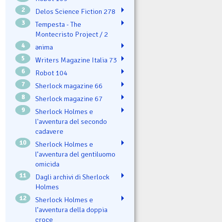
2
Delos Science Fiction 278
3
Tempesta - The
Montecristo Project / 2
4
ənima
5
Writers Magazine Italia 73
6
Robot 104
7
Sherlock magazine 66
8
Sherlock magazine 67
9
Sherlock Holmes e
l'avventura del secondo
cadavere
10
Sherlock Holmes e
l’avventura del gentiluomo
omicida
11
Dagli archivi di Sherlock
Holmes
12
Sherlock Holmes e
l’avventura della doppia
croce