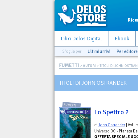
Rice
Libri Delos Digital
Ebook
Sfoglia per
Ultimi arrivi
Per editore
FUMETTI
>
AUTORI
> TITOLI DI JOHN OSTRA
TITOLI DI JOHN OSTRANDER
FUMETTI
Lo Spettro 2
di
John Ostrander
| Volu
Universo DC
- Planeta De
OFFERTA SPECIALE S