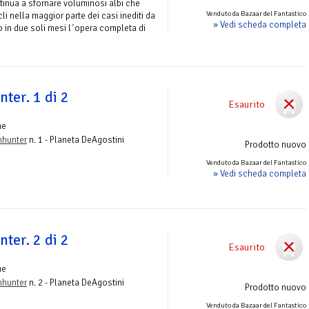
tinua a sfornare voluminosi albi che
Venduto da Bazaar del Fantastico
i nella maggior parte dei casi inediti da
» Vedi scheda completa
o in due soli mesi l´opera completa di
ter. 1 di 2
Esaurito
me
nhunter
n. 1 - Planeta DeAgostini
Prodotto nuovo
Venduto da Bazaar del Fantastico
» Vedi scheda completa
ter. 2 di 2
Esaurito
me
nhunter
n. 2 - Planeta DeAgostini
Prodotto nuovo
Venduto da Bazaar del Fantastico