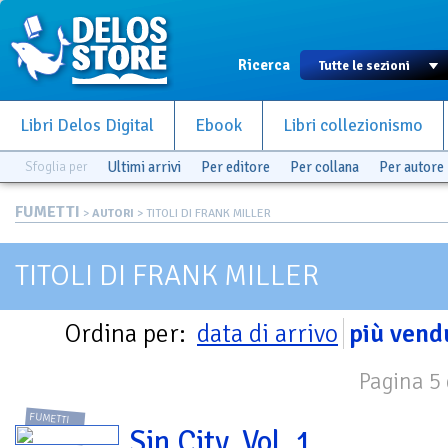
Ricerca
Libri Delos Digital
Ebook
Libri collezionismo
Sfoglia per
Ultimi arrivi
Per editore
Per collana
Per autore
FUMETTI
>
AUTORI
> TITOLI DI FRANK MILLER
TITOLI DI FRANK MILLER
Ordina per:
data di arrivo
più vend
Pagina 5 
FUMETTI
Sin City. Vol. 1