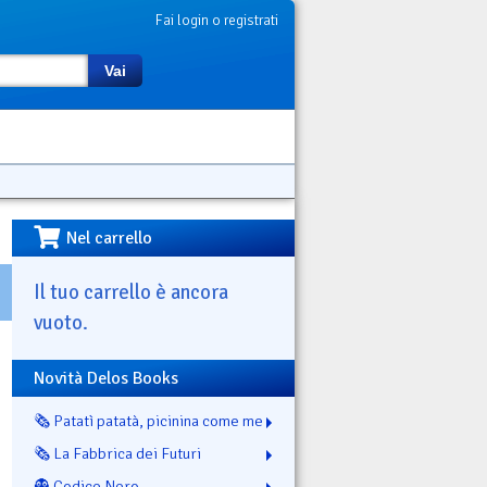
Fai login o registrati
Vai
Nel carrello
Il tuo carrello è ancora
vuoto.
Novità Delos Books
🗞️ Patatì patatà, picinina come me
🗞️ La Fabbrica dei Futuri
👻 Codice Nero