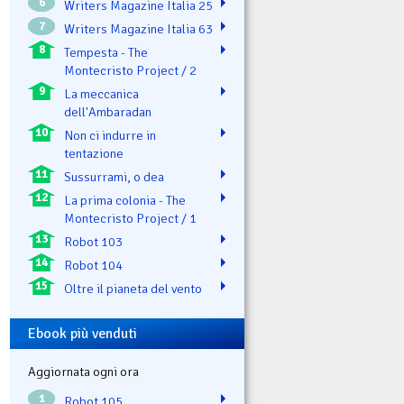
6
Writers Magazine Italia 25
7
Writers Magazine Italia 63
8
Tempesta - The
Montecristo Project / 2
9
La meccanica
dell'Ambaradan
10
Non ci indurre in
tentazione
11
Sussurrami, o dea
12
La prima colonia - The
Montecristo Project / 1
13
Robot 103
14
Robot 104
15
Oltre il pianeta del vento
Ebook più venduti
Aggiornata ogni ora
1
Robot 105