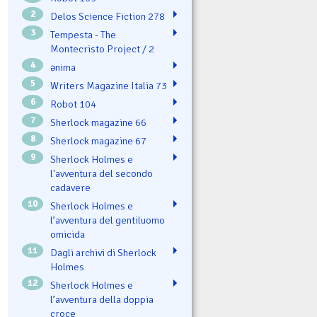
2
Delos Science Fiction 278
3
Tempesta - The
Montecristo Project / 2
4
ənima
5
Writers Magazine Italia 73
6
Robot 104
7
Sherlock magazine 66
8
Sherlock magazine 67
9
Sherlock Holmes e
l'avventura del secondo
cadavere
10
Sherlock Holmes e
l’avventura del gentiluomo
omicida
11
Dagli archivi di Sherlock
Holmes
12
Sherlock Holmes e
l’avventura della doppia
croce