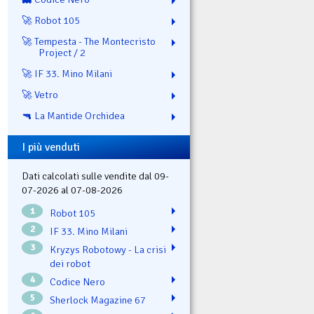
🚀 Robot 105
🚀 Tempesta - The Montecristo
Project / 2
🚀 IF 33. Mino Milani
🚀 Vetro
🔫 La Mantide Orchidea
I più venduti
Dati calcolati sulle vendite dal 09-
07-2026 al 07-08-2026
1
Robot 105
2
IF 33. Mino Milani
3
Kryzys Robotowy - La crisi
dei robot
4
Codice Nero
5
Sherlock Magazine 67