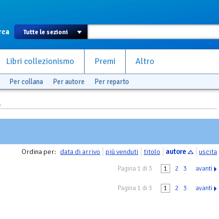
rca
Libri collezionismo
Premi
Altro
Per collana
Per autore
Per reparto
A
Ordina per:
data di arrivo
più venduti
titolo
autore
uscita
Pagina 1 di 3
1
2
3
avanti
Pagina 1 di 3
1
2
3
avanti