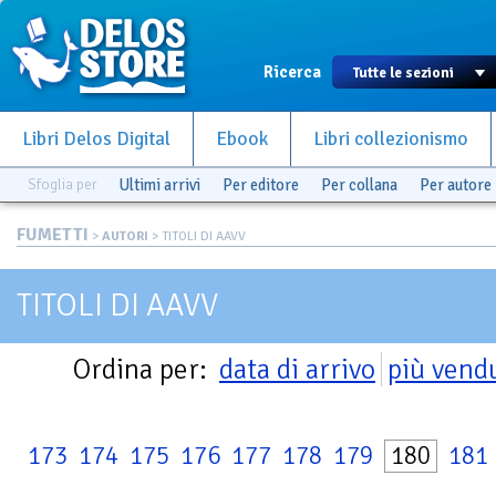
Ricerca
Libri Delos Digital
Ebook
Libri collezionismo
Sfoglia per
Ultimi arrivi
Per editore
Per collana
Per autore
FUMETTI
>
AUTORI
> TITOLI DI AAVV
TITOLI DI AAVV
Ordina per:
data di arrivo
più vend
173
174
175
176
177
178
179
180
181