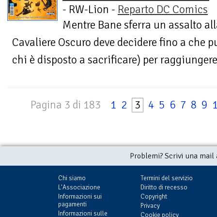
- RW-Lion -
Reparto DC Comics
Mentre Bane sferra un assalto al
Cavaliere Oscuro deve decidere fino a che pu
chi è disposto a sacrificare) per raggiungere i
Pagina 3 di 183
1
2
3
4
5
6
7
8
9
Problemi? Scrivi una mail
Chi siamo
Termini del servizio
L'Associazione
Diritto di recesso
Informazioni sui
Copyright
pagamenti
Privacy
Informazioni sulle
Cookie policy