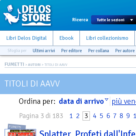
Ricerca
Libri Delos Digital
Ebook
Libri collezionismo
Sfoglia per
Ultimi arrivi
Per editore
Per collana
Per autore
FUMETTI
>
AUTORI
> TITOLI DI AAVV
TITOLI DI AAVV
Ordina per:
data di arrivo
più ven
Pagina 3 di 183
1
2
3
4
5
6
7
8
9
FUMETTI
Splatter. Profeti dall'Inf