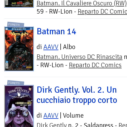
Batman. Il Cavaliere Oscuro (RW)
59 - RW-Lion -
Reparto DC Comi
FUMETTI
Batman 14
di
AAVV
| Albo
Batman. Universo DC Rinascita
n
- RW-Lion -
Reparto DC Comics
FUMETTI
Dirk Gently. Vol. 2. Un
cucchiaio troppo corto
di
AAVV
| Volume
Dirk Gently
n. 2 - Saldapress -
Re