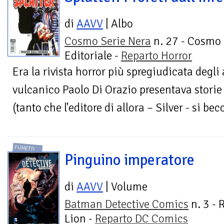
di
AAVV
| Albo
Cosmo Serie Nera
n. 27 - Cosmo
Editoriale -
Reparto Horror
Era la rivista horror più spregiudicata degli
vulcanico Paolo Di Orazio presentava stori
(tanto che l'editore di allora – Silver - si bec
FUMETTI
Pinguino imperatore
di
AAVV
| Volume
Batman Detective Comics
n. 3 - 
Lion -
Reparto DC Comics