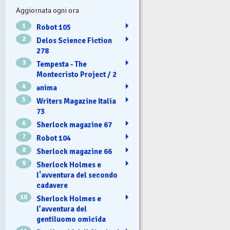
Aggiornata ogni ora
1
Robot 105
2
Delos Science Fiction
278
3
Tempesta - The
Montecristo Project / 2
4
ənima
5
Writers Magazine Italia
73
6
Sherlock magazine 67
7
Robot 104
8
Sherlock magazine 66
9
Sherlock Holmes e
l'avventura del secondo
cadavere
10
Sherlock Holmes e
l’avventura del
gentiluomo omicida