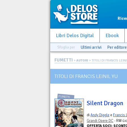
Rice
Libri Delos Digital
Ebook
Sfoglia per
Ultimi arrivi
Per editore
FUMETTI
>
AUTORI
> TITOLI DI FRANCIS LEIN
TITOLI DI FRANCIS LEINIL YU
FUMETTI
Silent Dragon
di
Andy Diggle
e
Francis L
Grandi Opere DC
- RW-Li
OFFERTA SOCI: SCONT