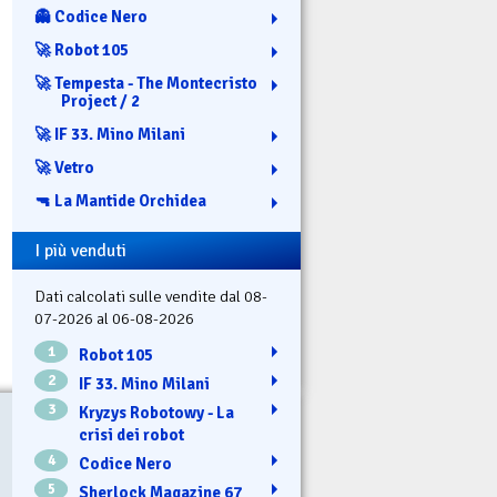
👻 Codice Nero
🚀 Robot 105
🚀 Tempesta - The Montecristo
Project / 2
🚀 IF 33. Mino Milani
🚀 Vetro
🔫 La Mantide Orchidea
I più venduti
Dati calcolati sulle vendite dal 08-
07-2026 al 06-08-2026
1
Robot 105
2
IF 33. Mino Milani
3
Kryzys Robotowy - La
crisi dei robot
4
Codice Nero
5
Sherlock Magazine 67