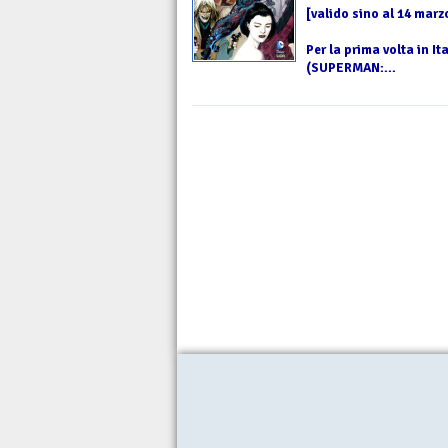
[valido sino al 14 marz
Per la prima volta in I
(SUPERMAN:...