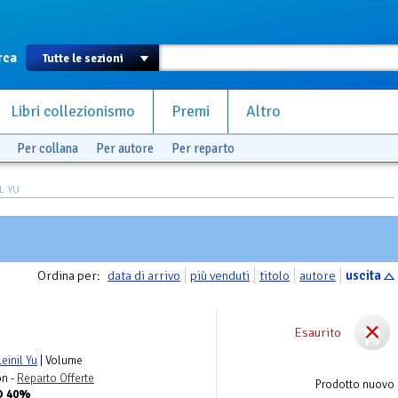
rca
Libri collezionismo
Premi
Altro
Per collana
Per autore
Per reparto
IL YU
Ordina per:
data di arrivo
più venduti
titolo
autore
uscita
Esaurito
einil Yu
| Volume
on -
Reparto Offerte
Prodotto nuovo
O 40%