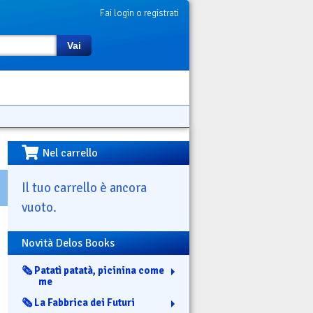
Fai login o registrati
Vai
Nel carrello
Il tuo carrello è ancora
vuoto.
Novità Delos Books
🗞️ Patatì patatà, picinina come
me
🗞️ La Fabbrica dei Futuri