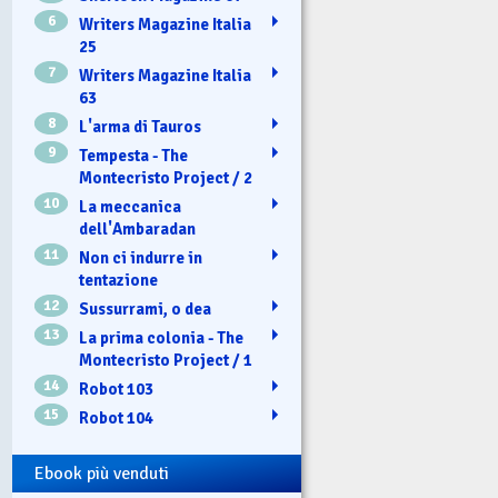
6
Writers Magazine Italia
25
7
Writers Magazine Italia
63
8
L'arma di Tauros
9
Tempesta - The
Montecristo Project / 2
10
La meccanica
dell'Ambaradan
11
Non ci indurre in
tentazione
12
Sussurrami, o dea
13
La prima colonia - The
Montecristo Project / 1
14
Robot 103
15
Robot 104
Ebook più venduti