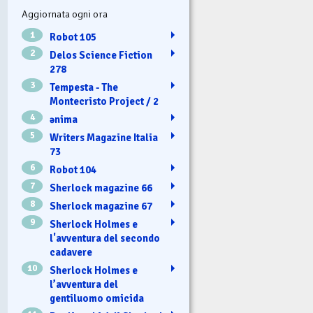
Aggiornata ogni ora
1
Robot 105
2
Delos Science Fiction
278
3
Tempesta - The
Montecristo Project / 2
4
ənima
5
Writers Magazine Italia
73
6
Robot 104
7
Sherlock magazine 66
8
Sherlock magazine 67
9
Sherlock Holmes e
l'avventura del secondo
cadavere
10
Sherlock Holmes e
l’avventura del
gentiluomo omicida