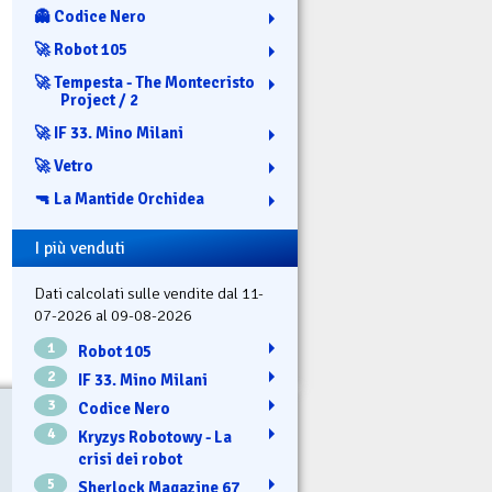
👻 Codice Nero
🚀 Robot 105
🚀 Tempesta - The Montecristo
Project / 2
🚀 IF 33. Mino Milani
🚀 Vetro
🔫 La Mantide Orchidea
I più venduti
Dati calcolati sulle vendite dal 11-
07-2026 al 09-08-2026
1
Robot 105
2
IF 33. Mino Milani
3
Codice Nero
4
Kryzys Robotowy - La
crisi dei robot
5
Sherlock Magazine 67