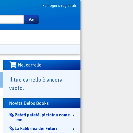
Fai login o registrati
Vai
Nel carrello
Il tuo carrello è ancora
vuoto.
Novità Delos Books
🗞️ Patatì patatà, picinina come
me
🗞️ La Fabbrica dei Futuri