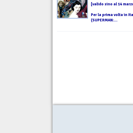
[valido sino al 14 marz
Per la prima volta in I
(SUPERMAN:...