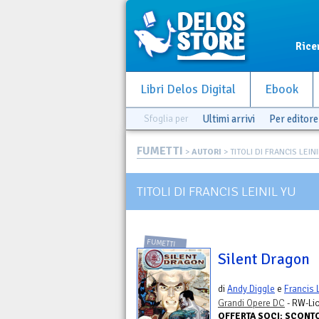
Rice
Libri Delos Digital
Ebook
Sfoglia per
Ultimi arrivi
Per editore
FUMETTI
>
AUTORI
> TITOLI DI FRANCIS LEIN
TITOLI DI FRANCIS LEINIL YU
FUMETTI
Silent Dragon
di
Andy Diggle
e
Francis L
Grandi Opere DC
- RW-Li
OFFERTA SOCI: SCONT