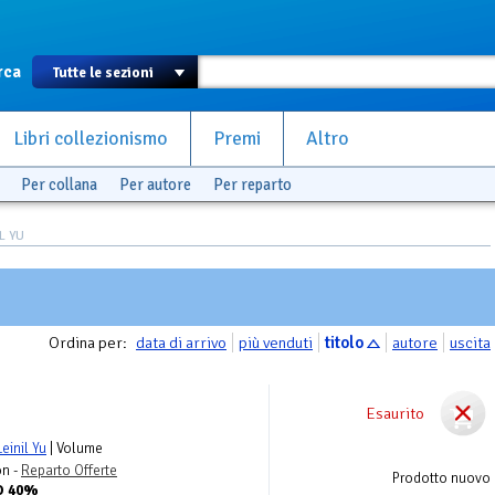
rca
Libri collezionismo
Premi
Altro
Per collana
Per autore
Per reparto
IL YU
Ordina per:
data di arrivo
più venduti
titolo
autore
uscita
Esaurito
einil Yu
| Volume
on -
Reparto Offerte
Prodotto nuovo
O 40%