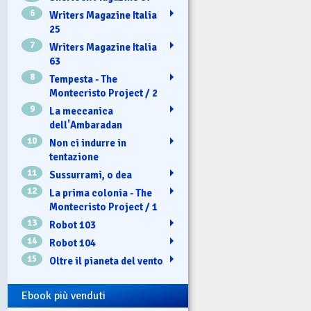
6
Writers Magazine Italia
25
7
Writers Magazine Italia
63
8
Tempesta - The
Montecristo Project / 2
9
La meccanica
dell'Ambaradan
10
Non ci indurre in
tentazione
11
Sussurrami, o dea
12
La prima colonia - The
Montecristo Project / 1
13
Robot 103
14
Robot 104
15
Oltre il pianeta del vento
Ebook più venduti