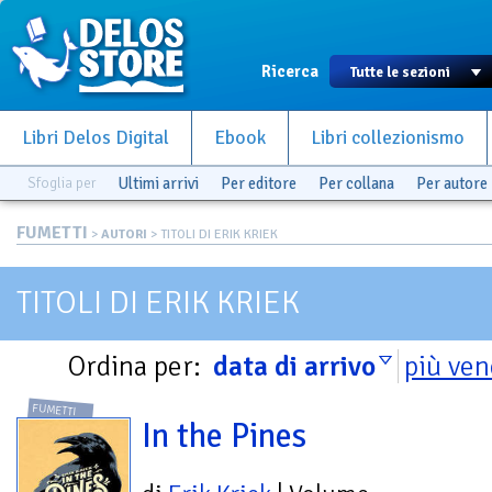
Ricerca
Libri Delos Digital
Ebook
Libri collezionismo
Sfoglia per
Ultimi arrivi
Per editore
Per collana
Per autore
FUMETTI
>
AUTORI
> TITOLI DI ERIK KRIEK
TITOLI DI ERIK KRIEK
Ordina per:
data di arrivo
più ven
FUMETTI
In the Pines